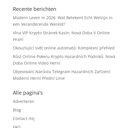
Recente berichten
Modern Leven in 2026: Wat Betekent Echt Welzijn in
een Veranderende Wereld?
Vlna VIP Krypto Stránek Kasín: Nová Doba V Online
Hraní
Okouzlující svět online automatů: Komplexní přehled
Růst Online Pokeru Krypto Hazardních Podniků: Nová
Doba Online Video Herní
Objevování Nárůstu Telegram Hazardních Zařízení:
Moderní Herní Přední Linie
Alle pagina’s
Adverteren
Blog
Contact mij
FAQ