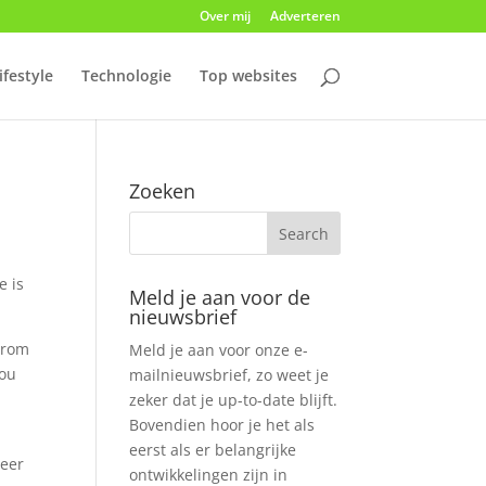
Over mij
Adverteren
ifestyle
Technologie
Top websites
Zoeken
e is
Meld je aan voor de
nieuwsbrief
arom
Meld je aan voor onze e-
nou
mailnieuwsbrief, zo weet je
zeker dat je up-to-date blijft.
Bovendien hoor je het als
eerst als er belangrijke
neer
ontwikkelingen zijn in