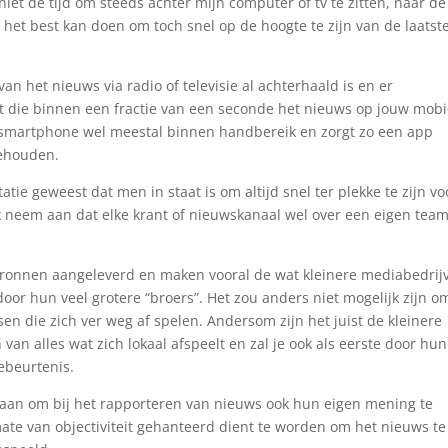
niet de tijd om steeds achter mijn computer of tv te zitten, naar de
k het best kan doen om toch snel op de hoogte te zijn van de laatst
van het nieuws via radio of televisie al achterhaald is en er
 die binnen een fractie van een seconde het nieuws op jouw mobi
ar smartphone wel meestal binnen handbereik en zorgt zo een app
gehouden.
tatie geweest dat men in staat is om altijd snel ter plekke te zijn vo
k neem aan dat elke krant of nieuwskanaal wel over een eigen tea
bronnen aangeleverd en maken vooral de wat kleinere mediabedrij
oor hun veel grotere “broers”. Het zou anders niet mogelijk zijn o
en die zich ver weg af spelen. Andersom zijn het juist de kleinere
van alles wat zich lokaal afspeelt en zal je ook als eerste door hu
ebeurtenis.
aan om bij het rapporteren van nieuws ook hun eigen mening te
mate van objectiviteit gehanteerd dient te worden om het nieuws te