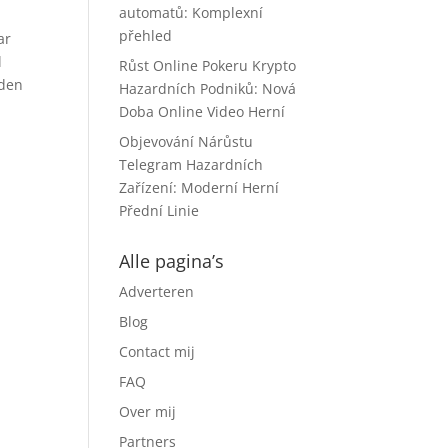
automatů: Komplexní
přehled
ar
l
Růst Online Pokeru Krypto
rden
Hazardních Podniků: Nová
Doba Online Video Herní
Objevování Nárůstu
Telegram Hazardních
Zařízení: Moderní Herní
Přední Linie
Alle pagina’s
Adverteren
Blog
Contact mij
FAQ
Over mij
Partners