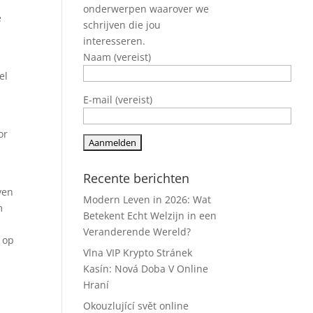
onderwerpen waarover we
e
schrijven die jou
interesseren.
Naam (vereist)
el
E-mail (vereist)
or
m
Recente berichten
ven
Modern Leven in 2026: Wat
m
Betekent Echt Welzijn in een
Veranderende Wereld?
n op
Vlna VIP Krypto Stránek
Kasín: Nová Doba V Online
Hraní
Okouzlující svět online