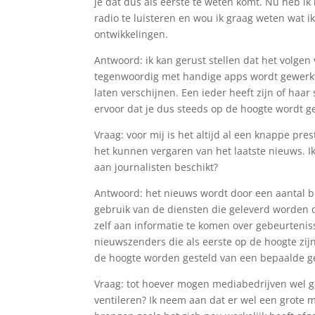
je dat dus als eerste te weten komt. Nu heb ik 
radio te luisteren en wou ik graag weten wat i
ontwikkelingen.
Antwoord: ik kan gerust stellen dat het volgen 
tegenwoordig met handige apps wordt gewerkt
laten verschijnen. Een ieder heeft zijn of ha
ervoor dat je dus steeds op de hoogte wordt 
Vraag: voor mij is het altijd al een knappe pres
het kunnen vergaren van het laatste nieuws. I
aan journalisten beschikt?
Antwoord: het nieuws wordt door een aantal 
gebruik van de diensten die geleverd worden d
zelf aan informatie te komen over gebeurteniss
nieuwszenders die als eerste op de hoogte zijn 
de hoogte worden gesteld van een bepaalde g
Vraag: tot hoever mogen mediabedrijven wel g
ventileren? Ik neem aan dat er wel een grote 