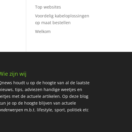
Top websites
Voordelig kabeloplossingen
op maat bestellen
Welkom
Wie zijn wij
Qnews houdt u op de hoogte van al de laatste
nieuws, tips, adviezen handige weetjes en
feitjes met de actuele artikelen.
Op deze blog
kun je op de hoogte blijven van actuele
onderwerpen
m.b.t. lifestyle, sport, politiek etc