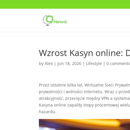
Wzrost Kasyn online: 
by
Alex
|
Jun 18, 2026
|
Lifestyle
|
0 comment
Przez ostatnie kilka lat, Wirtualne Sieci Prywa
prywatności i wolności internetu. Wraz z prz
atrakcyjność, przecięcie między VPN a system
Kasyna online zapaliły stopy procentowej wiel
hazardu.