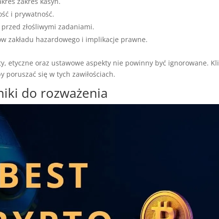
akres zakres kasyn.
ść i prywatność.
 przed złośliwymi zadaniami.
w zakładu hazardowego i implikacje prawne.
ty, etyczne oraz ustawowe aspekty nie powinny być ignorowane. Kl
 poruszać się w tych zawiłościach.
niki do rozważenia