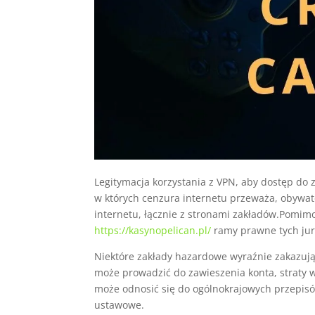
Legitymacja korzystania z VPN, aby dostęp do 
w których cenzura internetu przeważa, obywat
internetu, łącznie z stronami zakładów.Pomimo
https://kasynopelican.pl/
ramy prawne tych jur
Niektóre zakłady hazardowe wyraźnie zakazuj
może prowadzić do zawieszenia konta, straty w
może odnosić się do ogólnokrajowych przepisów
ustawowe.