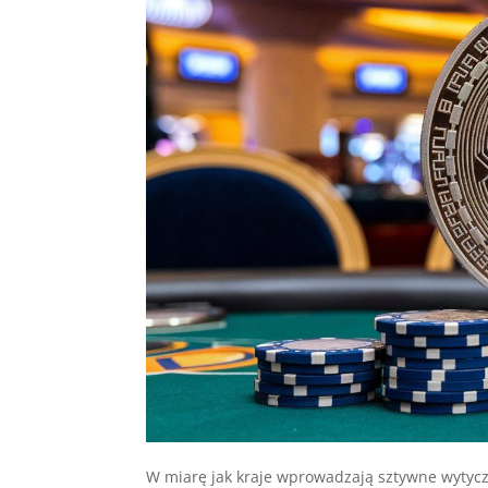
W miarę jak kraje wprowadzają sztywne wytycz