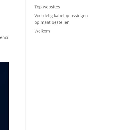
Top websites
Voordelig kabeloplossingen
op maat bestellen
Welkom
ienci