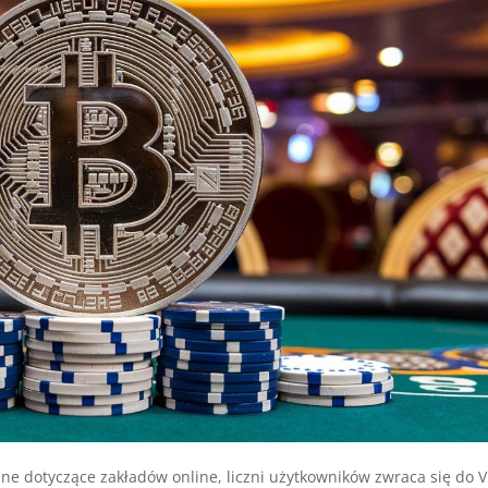
ne dotyczące zakładów online, liczni użytkowników zwraca się do 