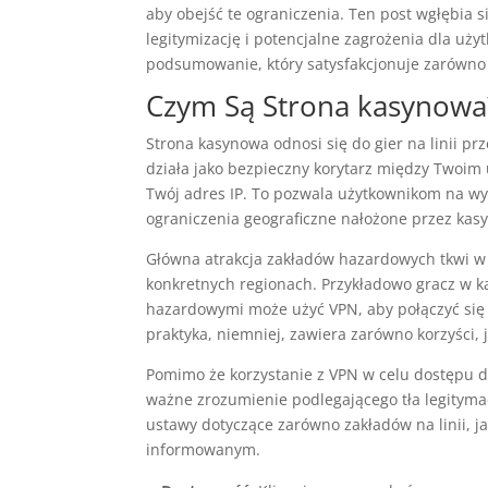
aby obejść te ograniczenia. Ten post wgłębia 
legitymizację i potencjalne zagrożenia dla u
podsumowanie, który satysfakcjonuje zarówno
Czym Są Strona kasynowa
Strona kasynowa odnosi się do gier na linii p
działa jako bezpieczny korytarz między Twoim
Twój adres IP. To pozwala użytkownikom na wyg
ograniczenia geograficzne nałożone przez kas
Główna atrakcja zakładów hazardowych tkwi w 
konkretnych regionach. Przykładowo gracz w k
hazardowymi może użyć VPN, aby połączyć się 
praktyka, niemniej, zawiera zarówno korzyści, j
Pomimo że korzystanie z VPN w celu dostępu d
ważne zrozumienie podlegającego tła legityma
ustawy dotyczące zarówno zakładów na linii, j
informowanym.