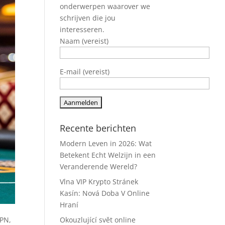
onderwerpen waarover we
schrijven die jou
interesseren.
Naam (vereist)
E-mail (vereist)
Recente berichten
Modern Leven in 2026: Wat
Betekent Echt Welzijn in een
Veranderende Wereld?
Vlna VIP Krypto Stránek
Kasín: Nová Doba V Online
Hraní
Okouzlující svět online
VPN,