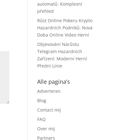
automatů: Komplexní
přehled
Růst Online Pokeru Krypto
Hazardních Podniků: Nová
Doba Online Video Herní
Objevování Nárůstu
Telegram Hazardních
Zařízení: Moderní Herní
Přední Linie
Alle pagina’s
Adverteren
Blog
Contact mij
FAQ
Over mij
Partners