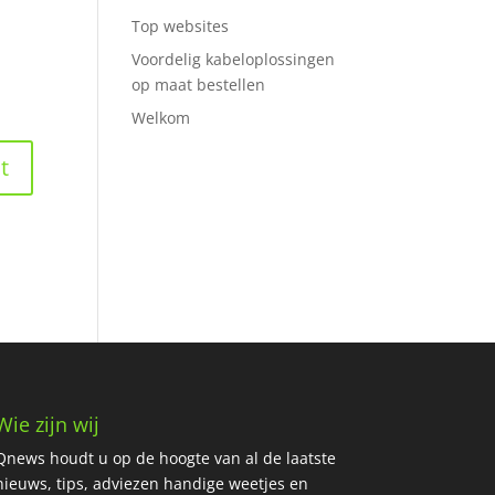
Top websites
Voordelig kabeloplossingen
op maat bestellen
Welkom
Wie zijn wij
Qnews houdt u op de hoogte van al de laatste
nieuws, tips, adviezen handige weetjes en