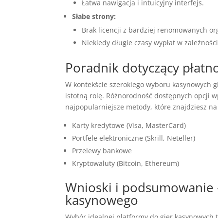
Łatwa nawigacja i intuicyjny interfejs.
Słabe strony:
Brak licencji z bardziej renomowanych o
Niekiedy długie czasy wypłat w zależnośc
Poradnik dotyczący płatno
W kontekście szerokiego wyboru kasynowych gi
istotną rolę. Różnorodność dostępnych opcji wp
najpopularniejsze metody, które znajdziesz n
Karty kredytowe (Visa, MasterCard)
Portfele elektroniczne (Skrill, Neteller)
Przelewy bankowe
Kryptowaluty (Bitcoin, Ethereum)
Wnioski i podsumowanie 
kasynowego
Wybór idealnej platformy do gier kasynowych t