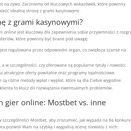
et na żywo. Zaczniemy od kluczowych wskazówek, które powinny
leźć idealną stronę z grami kasynowymi.
onę z grami kasynowymi?
 online jest kluczowy dla zapewnienia sobie przyjemności z rozgr
ryteriów, które powinny być brane pod uwagę:
a jest regulowana przez odpowiedni organ, co zwiększa szanse na
 a w szczególności, czy oferowane są popularne tytuły i nowości.
 atrakcyjne oferty powitalne oraz programy lojalnościowe.
e są różne metody wpłat i wypłat, które są dla Ciebie wygodne.
klienta to klucz do rozwiązania ewentualnych problemów.
gier online: Mostbet vs. inne
 szczególności Mostbet, aby zrozumieć, jak wypada na tle konkuren
ra pozwoli Wam na szybką i wygodną ocenę niewielu z nich: