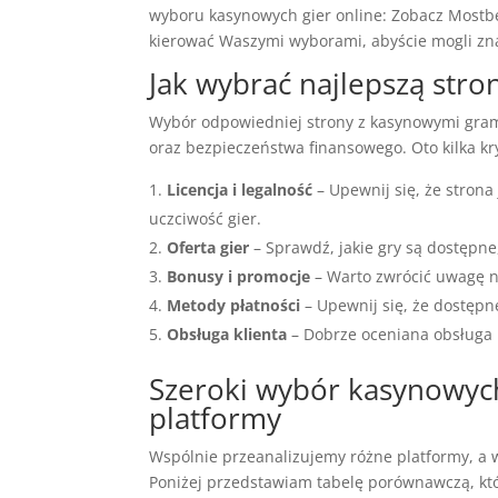
wyboru kasynowych gier online: Zobacz Mostb
kierować Waszymi wyborami, abyście mogli zna
Jak wybrać najlepszą str
Wybór odpowiedniej strony z kasynowymi grami
oraz bezpieczeństwa finansowego. Oto kilka k
Licencja i legalność
– Upewnij się, że stron
uczciwość gier.
Oferta gier
– Sprawdź, jakie gry są dostępne,
Bonusy i promocje
– Warto zwrócić uwagę na
Metody płatności
– Upewnij się, że dostępn
Obsługa klienta
– Dobrze oceniana obsługa 
Szeroki wybór kasynowych 
platformy
Wspólnie przeanalizujemy różne platformy, a w
Poniżej przedstawiam tabelę porównawczą, któ