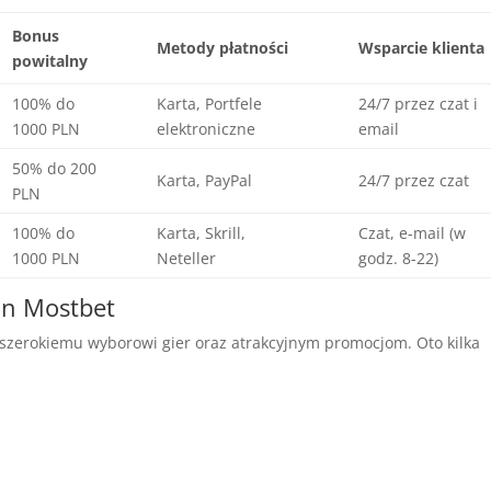
Bonus
Metody płatności
Wsparcie klienta
powitalny
100% do
Karta, Portfele
24/7 przez czat i
1000 PLN
elektroniczne
email
50% do 200
Karta, PayPal
24/7 przez czat
PLN
100% do
Karta, Skrill,
Czat, e-mail (w
1000 PLN
Neteller
godz. 8-22)
on Mostbet
i szerokiemu wyborowi gier oraz atrakcyjnym promocjom. Oto kilka