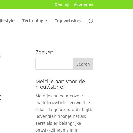
Over mij
Adverteren
ifestyle
Technologie
Top websites
t
Zoeken
Meld je aan voor de
nieuwsbrief
t
Meld je aan voor onze e-
mailnieuwsbrief, zo weet je
zeker dat je up-to-date blijft.
Bovendien hoor je het als
eerst als er belangrijke
ontwikkelingen zijn in