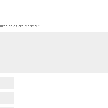
ired fields are marked
*