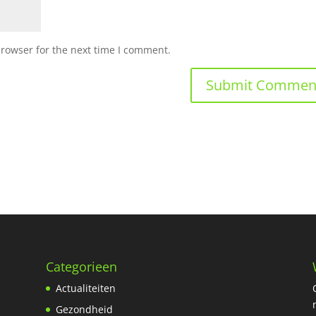
browser for the next time I comment.
Categorieen
Actualiteiten
Gezondheid