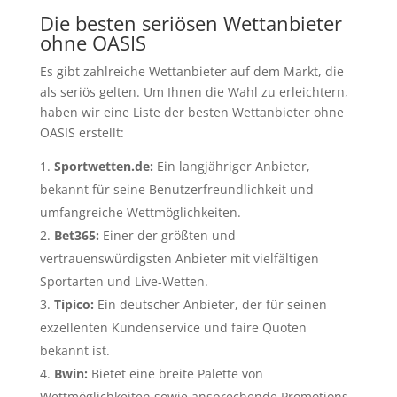
Die besten seriösen Wettanbieter
ohne OASIS
Es gibt zahlreiche Wettanbieter auf dem Markt, die
als seriös gelten. Um Ihnen die Wahl zu erleichtern,
haben wir eine Liste der besten Wettanbieter ohne
OASIS erstellt:
Sportwetten.de:
Ein langjähriger Anbieter,
bekannt für seine Benutzerfreundlichkeit und
umfangreiche Wettmöglichkeiten.
Bet365:
Einer der größten und
vertrauenswürdigsten Anbieter mit vielfältigen
Sportarten und Live-Wetten.
Tipico:
Ein deutscher Anbieter, der für seinen
exzellenten Kundenservice und faire Quoten
bekannt ist.
Bwin:
Bietet eine breite Palette von
Wettmöglichkeiten sowie ansprechende Promotions