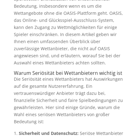
Bedeutung, insbesondere wenn es um die
Wettangebote ohne die OASIS-Plattform geht. OASIS,
das Online- und Glücksspiel-Ausschluss-System,
kann den Zugang zu Wettmöglichkeiten für einige
Spieler einschränken. In diesem Artikel geben wir
Ihnen einen umfassenden Überblick über
zuverlässige Wettanbieter, die nicht auf OASIS
angewiesen sind, und erläutern, worauf Sie bei der
Auswahl eines Wettanbieters achten sollten.
Warum Seriösität bei Wettanbietern wichtig ist
Die Seriösität eines Wettanbieters hat Auswirkungen
auf die gesamte Nutzererfahrung. Ein
vertrauenswürdiger Anbieter trägt dazu bei,
finanzielle Sicherheit und faire Spielbedingungen zu
gewährleisten. Hier sind einige Gründe, warum die
Wahl eines seriösen Wettanbieters von großer
Bedeutung ist:
Sicherheit und Datenschutz:
Seriöse Wettanbieter