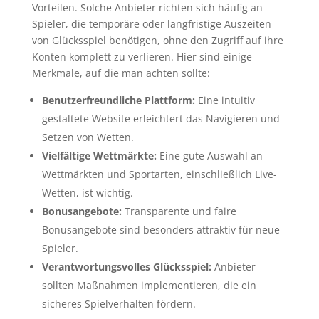
Vorteilen. Solche Anbieter richten sich häufig an
Spieler, die temporäre oder langfristige Auszeiten
von Glücksspiel benötigen, ohne den Zugriff auf ihre
Konten komplett zu verlieren. Hier sind einige
Merkmale, auf die man achten sollte:
Benutzerfreundliche Plattform:
Eine intuitiv
gestaltete Website erleichtert das Navigieren und
Setzen von Wetten.
Vielfältige Wettmärkte:
Eine gute Auswahl an
Wettmärkten und Sportarten, einschließlich Live-
Wetten, ist wichtig.
Bonusangebote:
Transparente und faire
Bonusangebote sind besonders attraktiv für neue
Spieler.
Verantwortungsvolles Glücksspiel:
Anbieter
sollten Maßnahmen implementieren, die ein
sicheres Spielverhalten fördern.