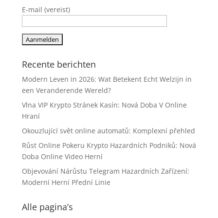
E-mail (vereist)
Recente berichten
Modern Leven in 2026: Wat Betekent Echt Welzijn in
een Veranderende Wereld?
Vlna VIP Krypto Stránek Kasín: Nová Doba V Online
Hraní
Okouzlující svět online automatů: Komplexní přehled
Růst Online Pokeru Krypto Hazardních Podniků: Nová
Doba Online Video Herní
Objevování Nárůstu Telegram Hazardních Zařízení:
Moderní Herní Přední Linie
Alle pagina’s