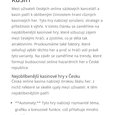
Mezi uživateli českých online sázkových kanceláří a
kasin patří k oblíbeným činnostem hraní různých
kasinových her. Tyto hry nabízejí vzrušení, strategii a
příležitosti k výhře. V tomto článku se zaměříme na
nejoblíbenější kasinové hry, které vzbuzují zájem
mezi českými hráči, a zjistíme, co je dělá tak
atraktivními. Prozkoumáme také faktory, které
ovlivňují výběr těchto her a proč si hráči volí právě
tyto varianty. Na závěr se zaměříme na trendy, které
formují budoucnost online hazardních her v České
republice.
Nejoblíbenější kasinové hry v Česku
Česká online kasina nabízejí širokou škálu her, z
nichž některé se skvěle ujaly mezi uživateli. K těm
nejoblíbenějším patří:
**Automaty:** Tyto hry nabízejí rozmanité téma,
grafiku a bonusové funkce, což přitahuje mnoho