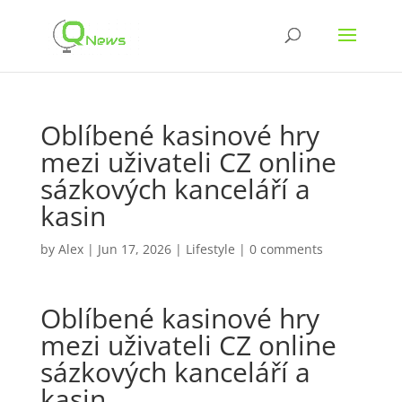
Oblíbené kasinové hry
mezi uživateli CZ online
sázkových kanceláří a
kasin
by
Alex
|
Jun 17, 2026
|
Lifestyle
|
0 comments
Oblíbené kasinové hry
mezi uživateli CZ online
sázkových kanceláří a
kasin