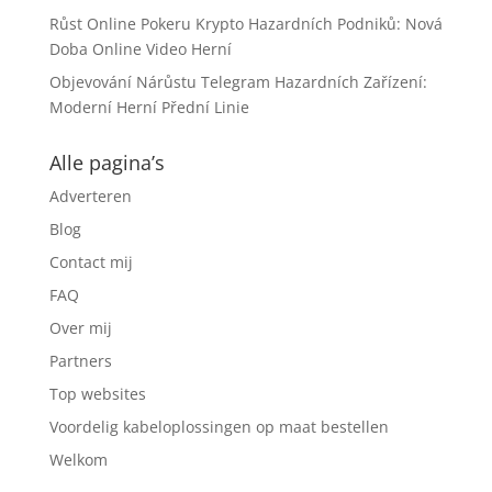
Růst Online Pokeru Krypto Hazardních Podniků: Nová
Doba Online Video Herní
Objevování Nárůstu Telegram Hazardních Zařízení:
Moderní Herní Přední Linie
Alle pagina’s
Adverteren
Blog
Contact mij
FAQ
Over mij
Partners
Top websites
Voordelig kabeloplossingen op maat bestellen
Welkom