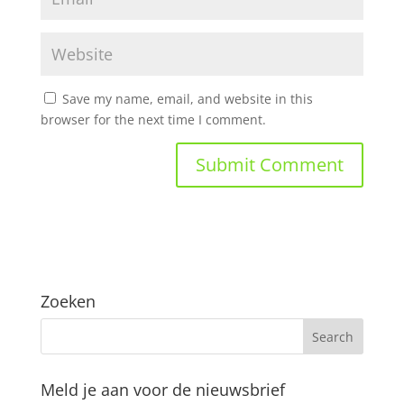
Save my name, email, and website in this
browser for the next time I comment.
Zoeken
Meld je aan voor de nieuwsbrief