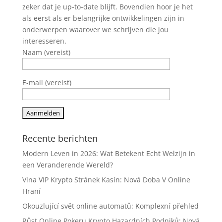
zeker dat je up-to-date blijft. Bovendien hoor je het
als eerst als er belangrijke ontwikkelingen zijn in
onderwerpen waarover we schrijven die jou
interesseren.
Naam (vereist)
E-mail (vereist)
Recente berichten
Modern Leven in 2026: Wat Betekent Echt Welzijn in
een Veranderende Wereld?
Vlna VIP Krypto Stránek Kasín: Nová Doba V Online
Hraní
Okouzlující svět online automatů: Komplexní přehled
Růst Online Pokeru Krypto Hazardních Podniků: Nová