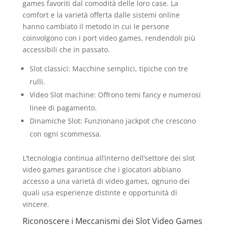
games favoriti dal comodità delle loro case. La
comfort e la varietà offerta dalle sistemi online
hanno cambiato il metodo in cui le persone
coinvolgono con i port video games, rendendoli più
accessibili che in passato.
Slot classici: Macchine semplici, tipiche con tre
rulli.
Video Slot machine: Offrono temi fancy e numerosi
linee di pagamento.
Dinamiche Slot: Funzionano jackpot che crescono
con ogni scommessa.
L’tecnologia continua all’interno dell’settore dei slot
video games garantisce che i giocatori abbiano
accesso a una varietà di video games, ognuno dei
quali usa esperienze distinte e opportunità di
vincere.
Riconoscere i Meccanismi dei Slot Video Games