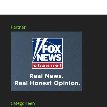
Partner
Categorieen