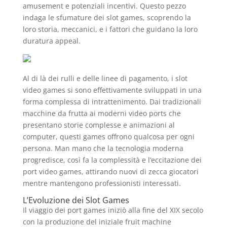
amusement e potenziali incentivi. Questo pezzo
indaga le sfumature dei slot games, scoprendo la
loro storia, meccanici, e i fattori che guidano la loro
duratura appeal.
Al di là dei rulli e delle linee di pagamento, i slot
video games si sono effettivamente sviluppati in una
forma complessa di intrattenimento. Dai tradizionali
macchine da frutta ai moderni video ports che
presentano storie complesse e animazioni al
computer, questi games offrono qualcosa per ogni
persona. Man mano che la tecnologia moderna
progredisce, così fa la complessità e l’eccitazione dei
port video games, attirando nuovi di zecca giocatori
mentre mantengono professionisti interessati.
L’Evoluzione dei Slot Games
Il viaggio dei port games iniziò alla fine del XIX secolo
con la produzione del iniziale fruit machine