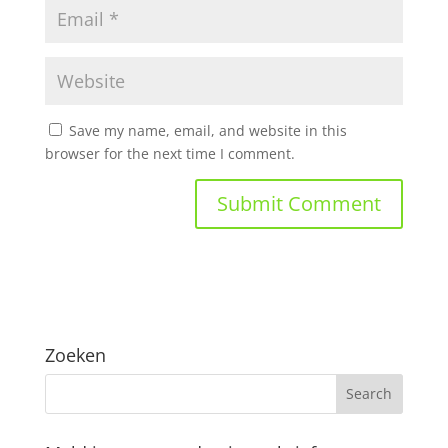
Save my name, email, and website in this
browser for the next time I comment.
Zoeken