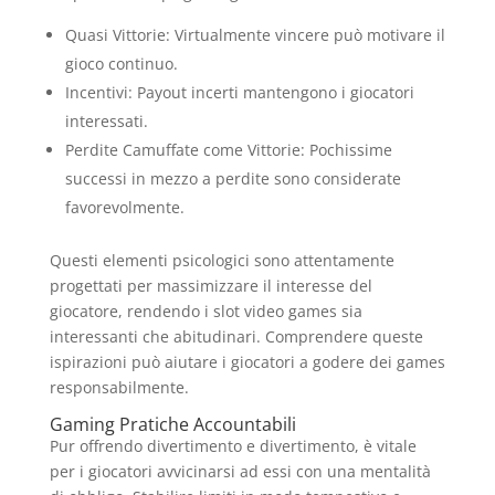
Quasi Vittorie: Virtualmente vincere può motivare il
gioco continuo.
Incentivi: Payout incerti mantengono i giocatori
interessati.
Perdite Camuffate come Vittorie: Pochissime
successi in mezzo a perdite sono considerate
favorevolmente.
Questi elementi psicologici sono attentamente
progettati per massimizzare il interesse del
giocatore, rendendo i slot video games sia
interessanti che abitudinari. Comprendere queste
ispirazioni può aiutare i giocatori a godere dei games
responsabilmente.
Gaming Pratiche Accountabili
Pur offrendo divertimento e divertimento, è vitale
per i giocatori avvicinarsi ad essi con una mentalità