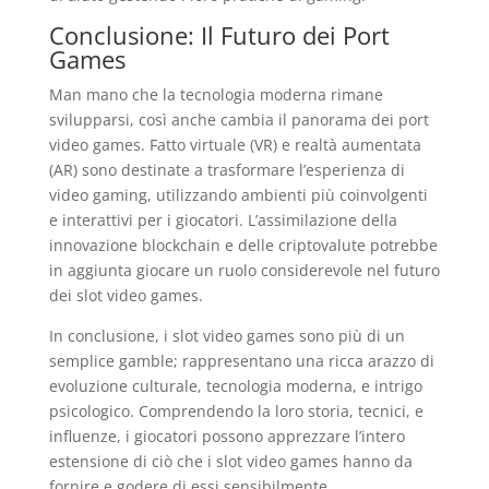
Conclusione: Il Futuro dei Port
Games
Man mano che la tecnologia moderna rimane
svilupparsi, così anche cambia il panorama dei port
video games. Fatto virtuale (VR) e realtà aumentata
(AR) sono destinate a trasformare l’esperienza di
video gaming, utilizzando ambienti più coinvolgenti
e interattivi per i giocatori. L’assimilazione della
innovazione blockchain e delle criptovalute potrebbe
in aggiunta giocare un ruolo considerevole nel futuro
dei slot video games.
In conclusione, i slot video games sono più di un
semplice gamble; rappresentano una ricca arazzo di
evoluzione culturale, tecnologia moderna, e intrigo
psicologico. Comprendendo la loro storia, tecnici, e
influenze, i giocatori possono apprezzare l’intero
estensione di ciò che i slot video games hanno da
fornire e godere di essi sensibilmente.