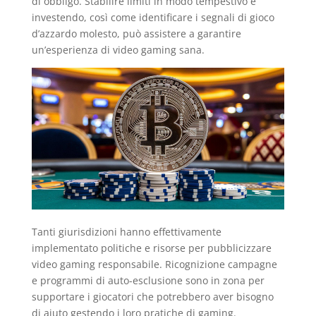
di obbligo. Stabilire limiti in modo tempestivo e
investendo, così come identificare i segnali di gioco
d’azzardo molesto, può assistere a garantire
un’esperienza di video gaming sana.
Tanti giurisdizioni hanno effettivamente
implementato politiche e risorse per pubblicizzare
video gaming responsabile. Ricognizione campagne
e programmi di auto-esclusione sono in zona per
supportare i giocatori che potrebbero aver bisogno
di aiuto gestendo i loro pratiche di gaming.