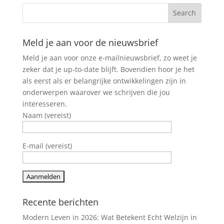
Meld je aan voor de nieuwsbrief
Meld je aan voor onze e-mailnieuwsbrief, zo weet je
zeker dat je up-to-date blijft. Bovendien hoor je het
als eerst als er belangrijke ontwikkelingen zijn in
onderwerpen waarover we schrijven die jou
interesseren.
Naam (vereist)
E-mail (vereist)
Recente berichten
Modern Leven in 2026: Wat Betekent Echt Welzijn in