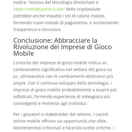
Inoltre, l’ascesa del tecnologia blockchain e
https://verdecasino-it.net/
delle criptovalute
potrebbe anche impatto i siti di casinò mobile,
fornendo nuovi metodi di pagamento, e aumentando
trasparenza e sicurezza.
Conclusione: Abbracciare la
Rivoluzione dei Imprese di Gioco
Mobile
L’crescita dei imprese di gioco mobile indica un
cambiamento significativo nel settore del gioco su
pc, allineandosi con le cambiamenti elettronici più
ampie. Con il continuo sviluppo della tecnologia, i
imprese di gioco mobile probabilmente a essere più
sofisticati, fornendo esperienze di videogioco più
coinvolgenti e immerse agli individui.
Per i giocatori e stakeholder del settore, i casinò
online mobile offrono sia opportunità che sfide.
Mantenendosi informati e facendo scelte critiche, i