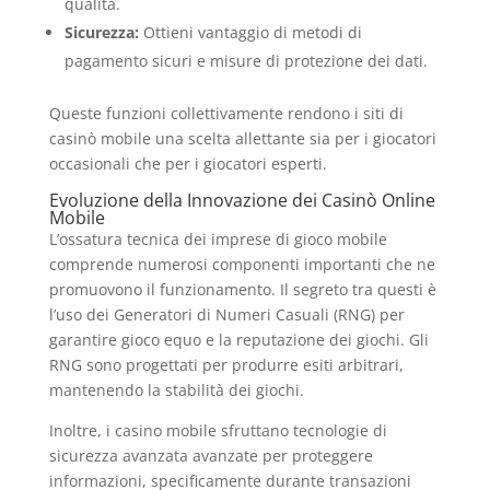
qualità.
Sicurezza:
Ottieni vantaggio di metodi di
pagamento sicuri e misure di protezione dei dati.
Queste funzioni collettivamente rendono i siti di
casinò mobile una scelta allettante sia per i giocatori
occasionali che per i giocatori esperti.
Evoluzione della Innovazione dei Casinò Online
Mobile
L’ossatura tecnica dei imprese di gioco mobile
comprende numerosi componenti importanti che ne
promuovono il funzionamento. Il segreto tra questi è
l’uso dei Generatori di Numeri Casuali (RNG) per
garantire gioco equo e la reputazione dei giochi. Gli
RNG sono progettati per produrre esiti arbitrari,
mantenendo la stabilità dei giochi.
Inoltre, i casino mobile sfruttano tecnologie di
sicurezza avanzata avanzate per proteggere
informazioni, specificamente durante transazioni