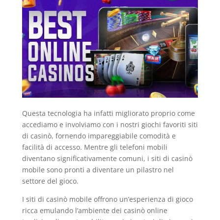
Questa tecnologia ha infatti migliorato proprio come
accediamo e involviamo con i nostri giochi favoriti siti
di casinò, fornendo impareggiabile comodità e
facilità di accesso. Mentre gli telefoni mobili
diventano significativamente comuni, i siti di casinò
mobile sono pronti a diventare un pilastro nel
settore del gioco.
I siti di casinò mobile offrono un’esperienza di gioco
ricca emulando l’ambiente dei casinò online