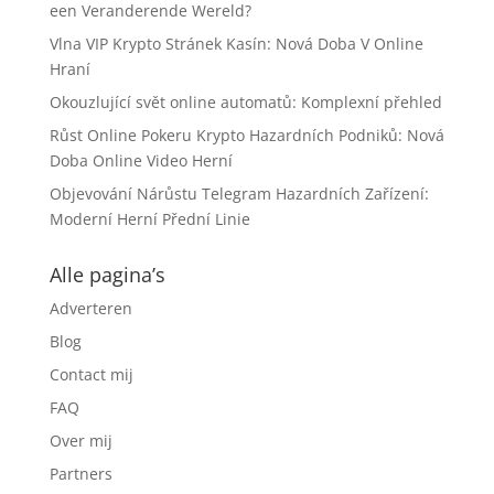
een Veranderende Wereld?
Vlna VIP Krypto Stránek Kasín: Nová Doba V Online
Hraní
Okouzlující svět online automatů: Komplexní přehled
Růst Online Pokeru Krypto Hazardních Podniků: Nová
Doba Online Video Herní
Objevování Nárůstu Telegram Hazardních Zařízení:
Moderní Herní Přední Linie
Alle pagina’s
Adverteren
Blog
Contact mij
FAQ
Over mij
Partners