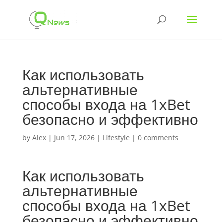
Как использовать
альтернативные
способы входа на 1xBet
безопасно и эффективно
by
Alex
|
Jun 17, 2026
|
Lifestyle
|
0 comments
Как использовать
альтернативные
способы входа на 1xBet
безопасно и эффективно