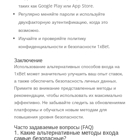
таких как Google Play или App Store.
Регулярно меняйте пароли и используйте
двухфакторную аутентификацию, когда это
возможно.
Изучайте и проверяйте политику
конфиденциальности и безопасности 1xBet.
Заключение
Использование альтернативных способов входа на
1xBet может значительно улучшить ваш опыт ставок,
а также обеспечить безопасность личных данных.
Примите во внимание представленные методы и
рекомендации, чтобы использовать их максимально
эффективно. Не забывайте следить за обновлениями
платформы и обучаться новым методам для
повышения уровня безопасности.
Часто задаваемые вопросы (FAQ)
1. Какие альтернативные методы входа
самые безопасные?