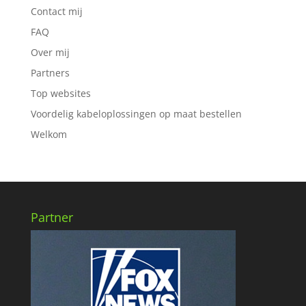
Contact mij
FAQ
Over mij
Partners
Top websites
Voordelig kabeloplossingen op maat bestellen
Welkom
Partner