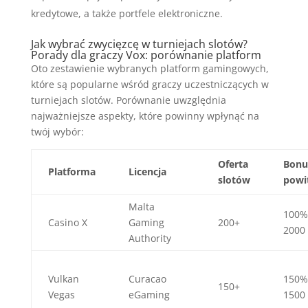
kredytowe, a także portfele elektroniczne.
Jak wybrać zwycięzcę w turniejach slotów?
Porady dla graczy Vox: porównanie platform
Oto zestawienie wybranych platform gamingowych,
które są popularne wśród graczy uczestniczących w
turniejach slotów. Porównanie uwzględnia
najważniejsze aspekty, które powinny wpłynąć na
twój wybór:
Oferta
Bonu
Platforma
Licencja
slotów
powi
Malta
100%
Casino X
Gaming
200+
2000
Authority
Vulkan
Curacao
150%
150+
Vegas
eGaming
1500