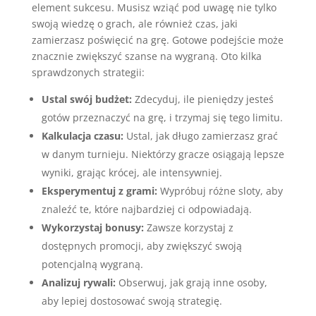
element sukcesu. Musisz wziąć pod uwagę nie tylko
swoją wiedzę o grach, ale również czas, jaki
zamierzasz poświęcić na grę. Gotowe podejście może
znacznie zwiększyć szanse na wygraną. Oto kilka
sprawdzonych strategii:
Ustal swój budżet:
Zdecyduj, ile pieniędzy jesteś
gotów przeznaczyć na grę, i trzymaj się tego limitu.
Kalkulacja czasu:
Ustal, jak długo zamierzasz grać
w danym turnieju. Niektórzy gracze osiągają lepsze
wyniki, grając krócej, ale intensywniej.
Eksperymentuj z grami:
Wypróbuj różne sloty, aby
znaleźć te, które najbardziej ci odpowiadają.
Wykorzystaj bonusy:
Zawsze korzystaj z
dostępnych promocji, aby zwiększyć swoją
potencjalną wygraną.
Analizuj rywali:
Obserwuj, jak grają inne osoby,
aby lepiej dostosować swoją strategię.