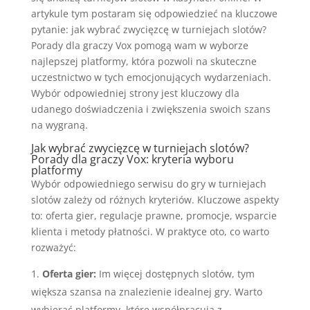
artykule tym postaram się odpowiedzieć na kluczowe
pytanie: jak wybrać zwycięzcę w turniejach slotów?
Porady dla graczy Vox pomogą wam w wyborze
najlepszej platformy, która pozwoli na skuteczne
uczestnictwo w tych emocjonujących wydarzeniach.
Wybór odpowiedniej strony jest kluczowy dla
udanego doświadczenia i zwiększenia swoich szans
na wygraną.
Jak wybrać zwycięzcę w turniejach slotów?
Porady dla graczy Vox: kryteria wyboru
platformy
Wybór odpowiedniego serwisu do gry w turniejach
slotów zależy od różnych kryteriów. Kluczowe aspekty
to: oferta gier, regulacje prawne, promocje, wsparcie
klienta i metody płatności. W praktyce oto, co warto
rozważyć:
Oferta gier:
Im więcej dostępnych slotów, tym
większa szansa na znalezienie idealnej gry. Warto
wybierać platformy, które współpracują z