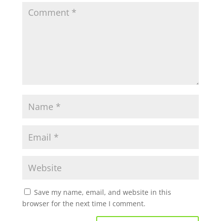
Save my name, email, and website in this
browser for the next time I comment.