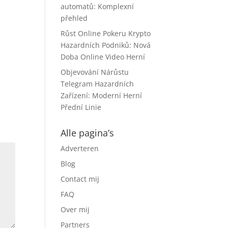
automatů: Komplexní
přehled
Růst Online Pokeru Krypto
Hazardních Podniků: Nová
Doba Online Video Herní
Objevování Nárůstu
Telegram Hazardních
Zařízení: Moderní Herní
Přední Linie
Alle pagina’s
Adverteren
Blog
Contact mij
FAQ
Over mij
Partners