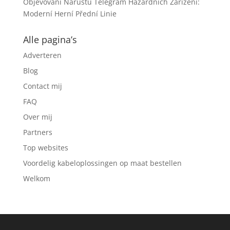
Objevování Nárůstu Telegram Hazardních Zařízení:
Moderní Herní Přední Linie
Alle pagina’s
Adverteren
Blog
Contact mij
FAQ
Over mij
Partners
Top websites
Voordelig kabeloplossingen op maat bestellen
Welkom