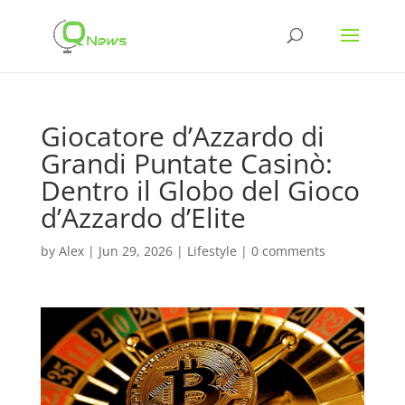
Giocatore d’Azzardo di
Grandi Puntate Casinò:
Dentro il Globo del Gioco
d’Azzardo d’Elite
by
Alex
|
Jun 29, 2026
|
Lifestyle
|
0 comments