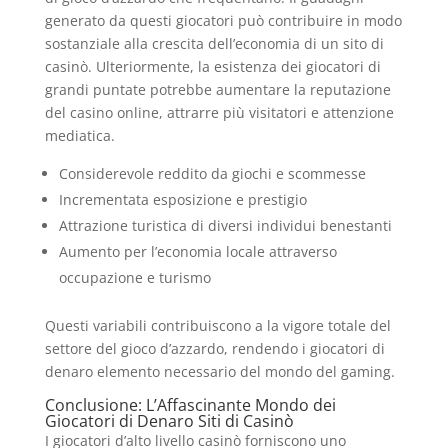
generato da questi giocatori può contribuire in modo
sostanziale alla crescita dell’economia di un sito di
casinò. Ulteriormente, la esistenza dei giocatori di
grandi puntate potrebbe aumentare la reputazione
del casino online, attrarre più visitatori e attenzione
mediatica.
Considerevole reddito da giochi e scommesse
Incrementata esposizione e prestigio
Attrazione turistica di diversi individui benestanti
Aumento per l’economia locale attraverso
occupazione e turismo
Questi variabili contribuiscono a la vigore totale del
settore del gioco d’azzardo, rendendo i giocatori di
denaro elemento necessario del mondo del gaming.
Conclusione: L’Affascinante Mondo dei
Giocatori di Denaro Siti di Casinò
I giocatori d’alto livello casinò forniscono uno