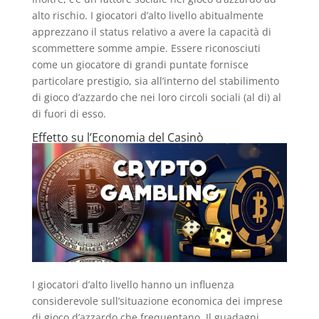
alto rischio. I giocatori d’alto livello abitualmente
apprezzano il status relativo a avere la capacità di
scommettere somme ampie. Essere riconosciuti
come un giocatore di grandi puntate fornisce
particolare prestigio, sia all’interno del stabilimento
di gioco d’azzardo che nei loro circoli sociali (al di) al
di fuori di esso.
Effetto su l’Economia del Casinò
I giocatori d’alto livello hanno un influenza
considerevole sull’situazione economica dei imprese
di gioco d’azzardo che frequentano. Il guadagni