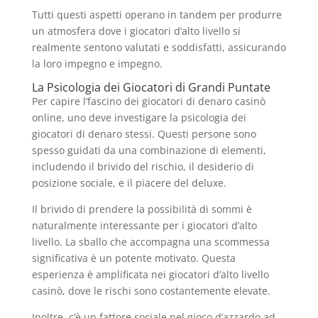
Tutti questi aspetti operano in tandem per produrre
un atmosfera dove i giocatori d’alto livello si
realmente sentono valutati e soddisfatti, assicurando
la loro impegno e impegno.
La Psicologia dei Giocatori di Grandi Puntate
Per capire l’fascino dei giocatori di denaro casinò
online, uno deve investigare la psicologia dei
giocatori di denaro stessi. Questi persone sono
spesso guidati da una combinazione di elementi,
includendo il brivido del rischio, il desiderio di
posizione sociale, e il piacere del deluxe.
Il brivido di prendere la possibilità di sommi è
naturalmente interessante per i giocatori d’alto
livello. La sballo che accompagna una scommessa
significativa è un potente motivato. Questa
esperienza è amplificata nei giocatori d’alto livello
casinò, dove le rischi sono costantemente elevate.
Inoltre, c’è un fattore sociale nel gioco d’azzardo ad