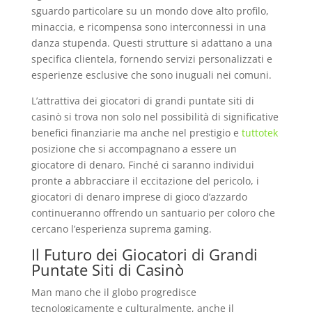
sguardo particolare su un mondo dove alto profilo,
minaccia, e ricompensa sono interconnessi in una
danza stupenda. Questi strutture si adattano a una
specifica clientela, fornendo servizi personalizzati e
esperienze esclusive che sono inuguali nei comuni.
L’attrattiva dei giocatori di grandi puntate siti di
casinò si trova non solo nel possibilità di significative
benefici finanziarie ma anche nel prestigio e
tuttotek
posizione che si accompagnano a essere un
giocatore di denaro. Finché ci saranno individui
pronte a abbracciare il eccitazione del pericolo, i
giocatori di denaro imprese di gioco d’azzardo
continueranno offrendo un santuario per coloro che
cercano l’esperienza suprema gaming.
Il Futuro dei Giocatori di Grandi
Puntate Siti di Casinò
Man mano che il globo progredisce
tecnologicamente e culturalmente, anche il