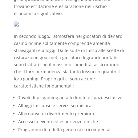
trovano eccitazione e esilarazione nel rischio
economico significativo.
In secondo luogo, l’atmosfera nei giocatori di denaro
casinò online solitamente comprende amenità
stravaganti e alloggi. Dalle suite di lusso alle scelte di
ristorazione gourmet, i giocatori di grandi puntate
sono trattati con il massimo comodità, assicurando
che il loro permanenza sia tanto lussuoso quanto il
loro gaming. Proprio qui ci sono alcune
caratteristiche fondamentali:
Tavoli di pc gaming ad alto limite e spazi esclusive
Alloggi lussuose e servizi su misura
Alternative di divertimento premium
Accesso a eventi ed esperienze uniche
Programmi di fedeltà generosi e ricompense