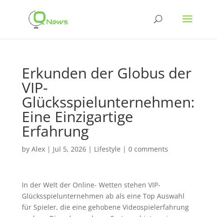
Erkunden der Globus der
VIP-
Glücksspielunternehmen:
Eine Einzigartige
Erfahrung
by
Alex
|
Jul 5, 2026
|
Lifestyle
|
0 comments
In der Welt der Online- Wetten stehen VIP-
Glücksspielunternehmen ab als eine Top Auswahl
für Spieler, die eine gehobene Videospielerfahrung