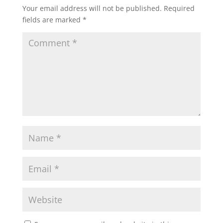
Your email address will not be published.
Required
fields are marked
*