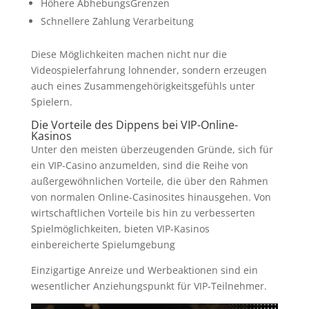
Höhere AbhebungsGrenzen
Schnellere Zahlung Verarbeitung
Diese Möglichkeiten machen nicht nur die
Videospielerfahrung lohnender, sondern erzeugen
auch eines Zusammengehörigkeitsgefühls unter
Spielern.
Die Vorteile des Dippens bei VIP-Online-
Kasinos
Unter den meisten überzeugenden Gründe, sich für
ein VIP-Casino anzumelden, sind die Reihe von
außergewöhnlichen Vorteile, die über den Rahmen
von normalen Online-Casinosites hinausgehen. Von
wirtschaftlichen Vorteile bis hin zu verbesserten
Spielmöglichkeiten, bieten VIP-Kasinos
einbereicherte Spielumgebung
Einzigartige Anreize und Werbeaktionen sind ein
wesentlicher Anziehungspunkt für VIP-Teilnehmer.