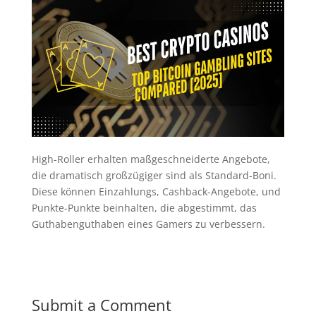
High-Roller erhalten maßgeschneiderte Angebote,
die dramatisch großzügiger sind als Standard-Boni.
Diese können Einzahlungs, Cashback-Angebote, und
Punkte-Punkte beinhalten, die abgestimmt, das
Guthabenguthaben eines Gamers zu verbessern.
Submit a Comment