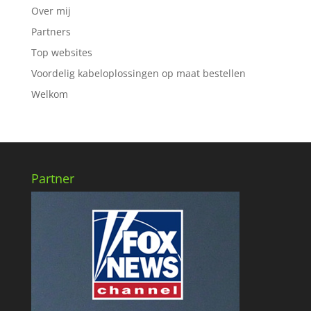
Over mij
Partners
Top websites
Voordelig kabeloplossingen op maat bestellen
Welkom
Partner