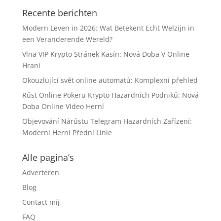
Recente berichten
Modern Leven in 2026: Wat Betekent Echt Welzijn in
een Veranderende Wereld?
Vlna VIP Krypto Stránek Kasín: Nová Doba V Online
Hraní
Okouzlující svět online automatů: Komplexní přehled
Růst Online Pokeru Krypto Hazardních Podniků: Nová
Doba Online Video Herní
Objevování Nárůstu Telegram Hazardních Zařízení:
Moderní Herní Přední Linie
Alle pagina’s
Adverteren
Blog
Contact mij
FAQ