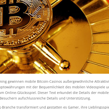
ming gewinnen mobile Bitcoin-Casinos außergewöhnliche Attraktivi
yptowährungen mit der Bequemlichkeit des mobilen Videospiele 
m Online-Glücksspiel. Dieser Text erkundet die Details der mobil
 Besuchern aufschlussreiche Details und Unterstützung.
g-Branche transformiert und gestatten es Gamer, ihre Lieblingsspi