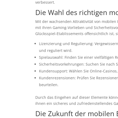
verbessert.
Die Wahl des richtigen mo
Mit der wachsenden Attraktivität von mobilen B
mit ihren Gaming-Vorlieben und Sicherheitsvo
Glücksspiel-Etablissements offensichtlich ist, 
Lizenzierung und Regulierung: Vergewissern
und reguliert wird.
Spielauswahl: Finden Sie einer vielfältigen 
Sicherheitsvorkehrungen: Suchen Sie nach
Kundensupport: Wählen Sie Online-Casinos,
Kundenrezensionen: Prüfen Sie Rezensionen,
beurteilen.
Durch das Eingehen auf dieser Elemente könne
ihnen ein sicheres und zufriedenstellendes Ga
Die Zukunft der mobilen B