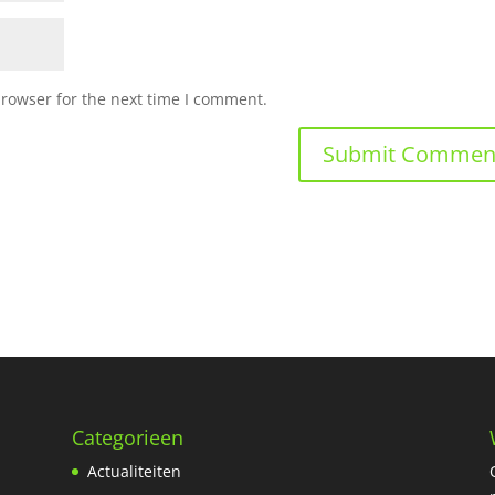
browser for the next time I comment.
Categorieen
Actualiteiten