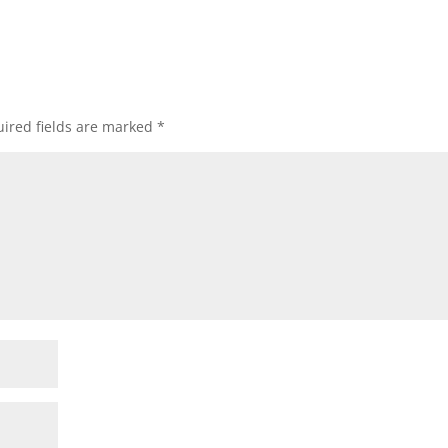
ired fields are marked
*