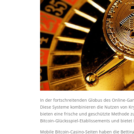
In der fortschreitenden Globus des Online-Ga
Diese Systeme kombinieren die Nutzen von Kr
bieten eine frische und geschützte Methode zu
Bitcoin-Glücksspiel-Etablissements und bietet
Mobile Bitcoin-Casino-Seiten haben die Bettin