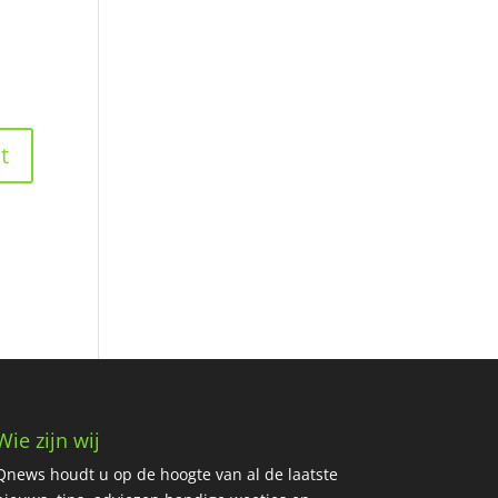
Wie zijn wij
Qnews houdt u op de hoogte van al de laatste