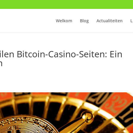
Welkom
Blog
Actualiteiten
L
en Bitcoin-Casino-Seiten: Ein
n