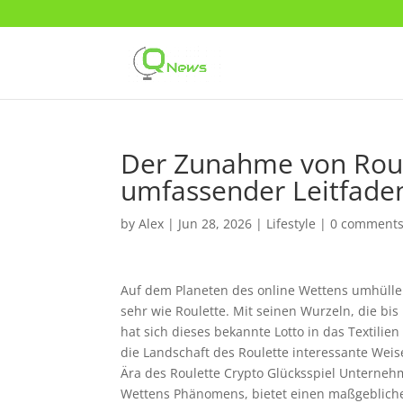
Der Zunahme von Roule
umfassender Leitfade
by
Alex
|
Jun 28, 2026
|
Lifestyle
|
0 comment
Auf dem Planeten des online Wettens umhülle
sehr wie Roulette. Mit seinen Wurzeln, die bi
hat sich dieses bekannte Lotto in das Textilie
die Landschaft des Roulette interessante Wei
Ära des Roulette Crypto Glücksspiel Unternehm
Wettens Phänomens, bietet einen maßgeblichen