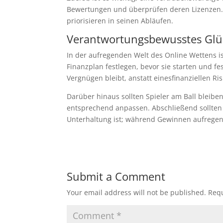
Bewertungen und überprüfen deren Lizenzen. 
priorisieren in seinen Abläufen.
Verantwortungsbewusstes Glüc
In der aufregenden Welt des Online Wettens is
Finanzplan festlegen, bevor sie starten und fe
Vergnügen bleibt, anstatt einesfinanziellen Ris
Darüber hinaus sollten Spieler am Ball bleibe
entsprechend anpassen. Abschließend sollten 
Unterhaltung ist; während Gewinnen aufregend
Submit a Comment
Your email address will not be published.
Requ