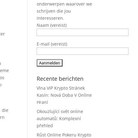
onderwerpen waarover we
schrijven die jou
interesseren.
Naam (vereist)
der
.
E-mail (vereist)
n
steme
nos
Recente berichten
o
Vlna VIP Krypto Stránek
Kasín: Nová Doba V Online
Hraní
 die
Okouzlující svět online
ern
automatů: Komplexní
přehled
Růst Online Pokeru Krypto