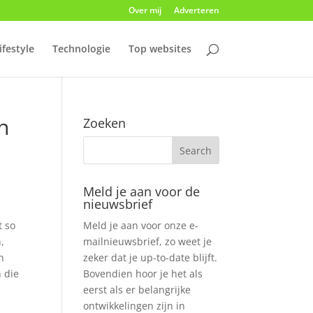
Over mij
Adverteren
ifestyle
Technologie
Top websites
n
Zoeken
Meld je aan voor de
nieuwsbrief
t so
Meld je aan voor onze e-
,
mailnieuwsbrief, zo weet je
h
zeker dat je up-to-date blijft.
 die
Bovendien hoor je het als
eerst als er belangrijke
e
ontwikkelingen zijn in