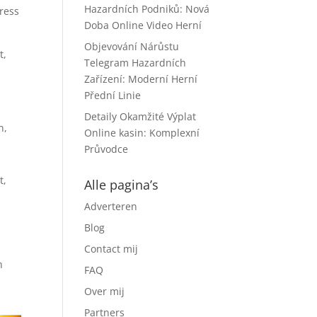
Hazardních Podniků: Nová
ress
Doba Online Video Herní
Objevování Nárůstu
t,
Telegram Hazardních
Zařízení: Moderní Herní
Přední Linie
Detaily Okamžité Výplat
n,
Online kasin: Komplexní
Průvodce
t,
Alle pagina’s
Adverteren
Blog
Contact mij
h
FAQ
Over mij
Partners