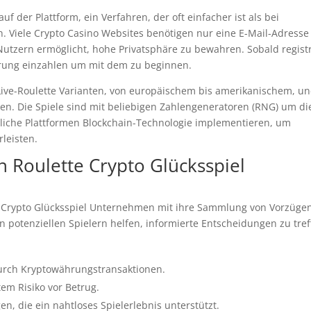
f der Plattform, ein Verfahren, der oft einfacher ist als bei
en. Viele Crypto Casino Websites benötigen nur eine E-Mail-Adresse
Nutzern ermöglicht, hohe Privatsphäre zu bewahren. Sobald registr
hrung einzahlen um mit dem zu beginnen.
 Live-Roulette Varianten, von europäischem bis amerikanischem, u
onen. Die Spiele sind mit beliebigen Zahlengeneratoren (RNG) um di
ttliche Plattformen Blockchain-Technologie implementieren, um
leisten.
n Roulette Crypto Glücksspiel
 Crypto Glücksspiel Unternehmen mit ihre Sammlung von Vorzüge
 potenziellen Spielern helfen, informierte Entscheidungen zu tref
durch Kryptowährungstransaktionen.
em Risiko vor Betrug.
, die ein nahtloses Spielerlebnis unterstützt.