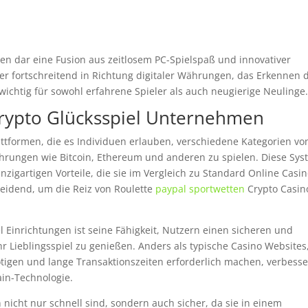
en dar eine Fusion aus zeitlosem PC-Spielspaß und innovativer
er fortschreitend in Richtung digitaler Währungen, das Erkennen 
ichtig für sowohl erfahrene Spieler als auch neugierige Neulinge
Crypto Glücksspiel Unternehmen
attformen, die es Individuen erlauben, verschiedene Kategorien vo
hrungen wie Bitcoin, Ethereum und anderen zu spielen. Diese Sy
igartigen Vorteile, die sie im Vergleich zu Standard Online Casi
cheidend, um die Reiz von Roulette
paypal sportwetten
Crypto Casin
l Einrichtungen ist seine Fähigkeit, Nutzern einen sicheren und
 Lieblingsspiel zu genießen. Anders als typische Casino Websites,
tigen und lange Transaktionszeiten erforderlich machen, verbess
ain-Technologie.
 nicht nur schnell sind, sondern auch sicher, da sie in einem