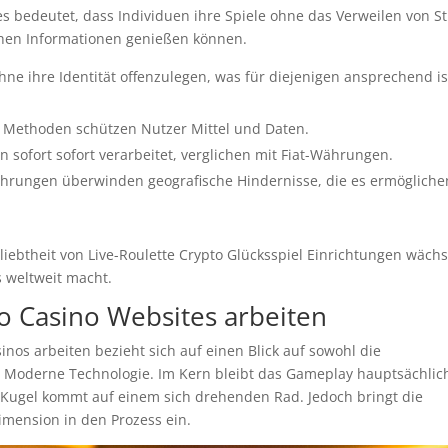
s bedeutet, dass Individuen ihre Spiele ohne das Verweilen von St
ichen Informationen genießen können.
ne ihre Identität offenzulegen, was für diejenigen ansprechend is
he Methoden schützen Nutzer Mittel und Daten.
 sofort sofort verarbeitet, verglichen mit Fiat-Währungen.
währungen überwinden geografische Hindernisse, die es ermögliche
iebtheit von Live-Roulette Crypto Glücksspiel Einrichtungen wächs
 weltweit macht.
o Casino Websites arbeiten
nos arbeiten bezieht sich auf einen Blick auf sowohl die
e Moderne Technologie. Im Kern bleibt das Gameplay hauptsächlic
e Kugel kommt auf einem sich drehenden Rad. Jedoch bringt die
mension in den Prozess ein.