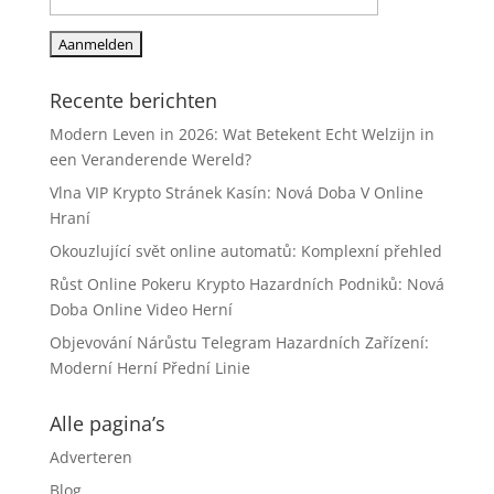
Recente berichten
Modern Leven in 2026: Wat Betekent Echt Welzijn in
een Veranderende Wereld?
Vlna VIP Krypto Stránek Kasín: Nová Doba V Online
Hraní
Okouzlující svět online automatů: Komplexní přehled
Růst Online Pokeru Krypto Hazardních Podniků: Nová
Doba Online Video Herní
Objevování Nárůstu Telegram Hazardních Zařízení:
Moderní Herní Přední Linie
Alle pagina’s
Adverteren
Blog