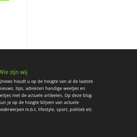
Wie zijn wij
Qnews houdt u op de hoogte van al de laatste
nieuws, tips, adviezen handige weetjes en
feitjes met de actuele artikelen.
Op deze blog
kun je op de hoogte blijven van actuele
onderwerpen
m.b.t. lifestyle, sport, politiek etc