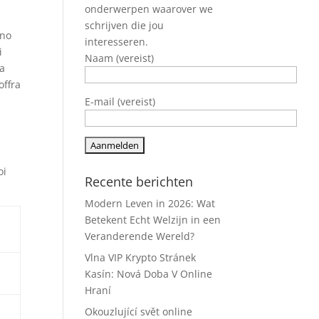
onderwerpen waarover we
schrijven die jou
ono
interesseren.
i
Naam (vereist)
La
offra
E-mail (vereist)
oi
Recente berichten
Modern Leven in 2026: Wat
Betekent Echt Welzijn in een
Veranderende Wereld?
Vlna VIP Krypto Stránek
Kasín: Nová Doba V Online
Hraní
Okouzlující svět online