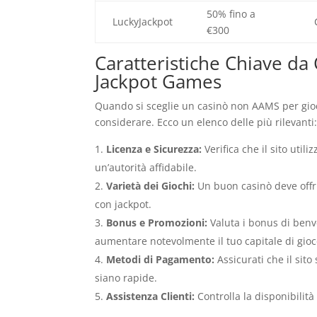
50% fino a
LuckyJackpot
€300
Caratteristiche Chiave d
Jackpot Games
Quando si sceglie un casinò non AAMS per gioca
considerare. Ecco un elenco delle più rilevanti
Licenza e Sicurezza:
Verifica che il sito utili
un’autorità affidabile.
Varietà dei Giochi:
Un buon casinò deve offrir
con jackpot.
Bonus e Promozioni:
Valuta i bonus di benve
aumentare notevolmente il tuo capitale di gioc
Metodi di Pagamento:
Assicurati che il sit
siano rapide.
Assistenza Clienti:
Controlla la disponibilità