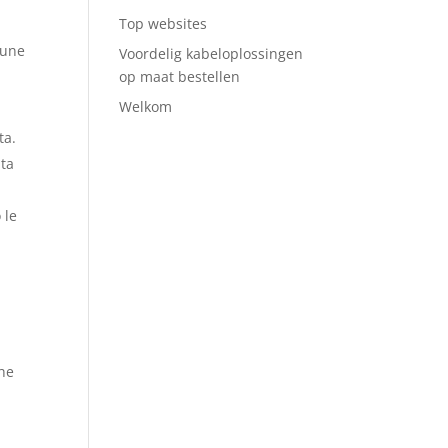
Top websites
cune
Voordelig kabeloplossingen
op maat bestellen
Welkom
ta.
ita
 le
che