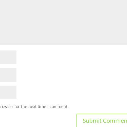
browser for the next time I comment.