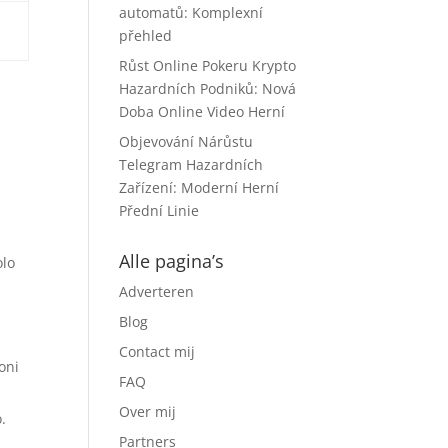
automatů: Komplexní
přehled
Růst Online Pokeru Krypto
Hazardních Podniků: Nová
Doba Online Video Herní
Objevování Nárůstu
a
Telegram Hazardních
Zařízení: Moderní Herní
Přední Linie
Alle pagina’s
olo
Adverteren
Blog
Contact mij
oni
FAQ
Over mij
o.
Partners