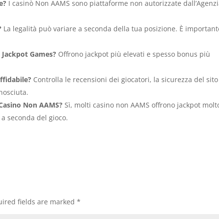
e?
I casinò Non AAMS sono piattaforme non autorizzate dall’Agenz
?
La legalità può variare a seconda della tua posizione. È important
S Jackpot Games?
Offrono jackpot più elevati e spesso bonus più
fidabile?
Controlla le recensioni dei giocatori, la sicurezza del sito
onosciuta.
ei Casino Non AAMS?
Sì, molti casino non AAMS offrono jackpot molt
e a seconda del gioco.
ired fields are marked
*