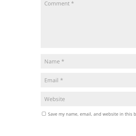
Save my name, email, and website in this 