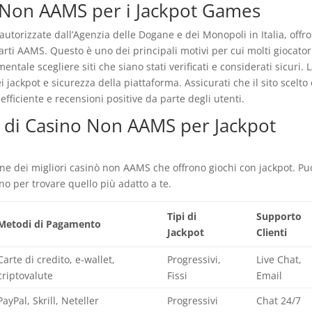
o Non AAMS per i Jackpot Games
utorizzate dall’Agenzia delle Dogane e dei Monopoli in Italia, offr
parti AAMS. Questo è uno dei principali motivi per cui molti giocator
ntale scegliere siti che siano stati verificati e considerati sicuri. 
ei jackpot e sicurezza della piattaforma. Assicurati che il sito scelto 
efficiente e recensioni positive da parte degli utenti.
ti di Casino Non AAMS per Jackpot
one dei migliori casinò non AAMS che offrono giochi con jackpot. Pu
uno per trovare quello più adatto a te.
Tipi di
Supporto
Metodi di Pagamento
Jackpot
Clienti
Carte di credito, e-wallet,
Progressivi,
Live Chat,
criptovalute
Fissi
Email
PayPal, Skrill, Neteller
Progressivi
Chat 24/7