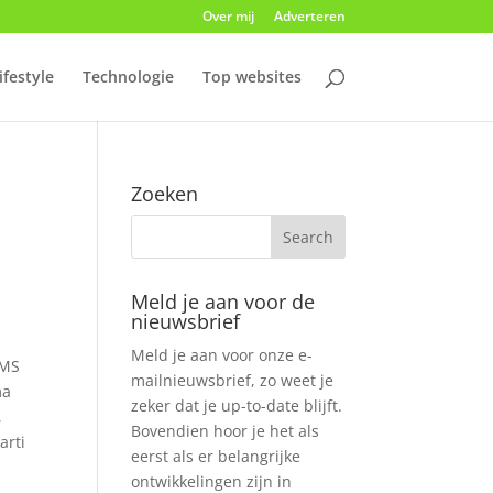
Over mij
Adverteren
ifestyle
Technologie
Top websites
Zoeken
Meld je aan voor de
nieuwsbrief
Meld je aan voor onze e-
AMS
mailnieuwsbrief, zo weet je
ma
zeker dat je up-to-date blijft.
,
Bovendien hoor je het als
arti
eerst als er belangrijke
ontwikkelingen zijn in