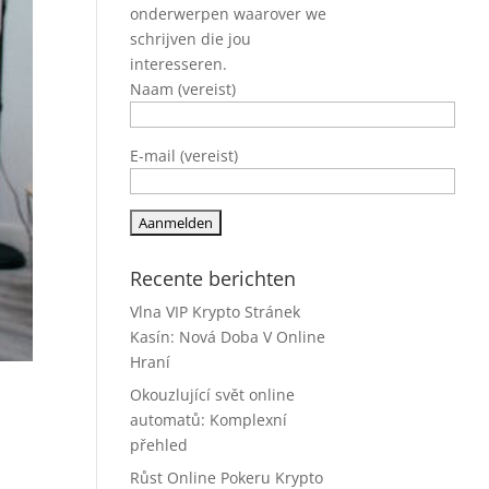
onderwerpen waarover we
schrijven die jou
interesseren.
Naam (vereist)
E-mail (vereist)
Recente berichten
Vlna VIP Krypto Stránek
Kasín: Nová Doba V Online
Hraní
Okouzlující svět online
automatů: Komplexní
přehled
Růst Online Pokeru Krypto