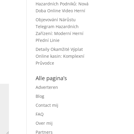
Hazardních Podniků: Nová
Doba Online Video Herní
Objevování Nárůstu
Telegram Hazardních
Zařízení: Moderní Herní
Přední Linie
Detaily Okamžité Výplat
Online kasin: Komplexní
Průvodce
Alle pagina’s
Adverteren
Blog
Contact mij
FAQ
Over mij
Partners