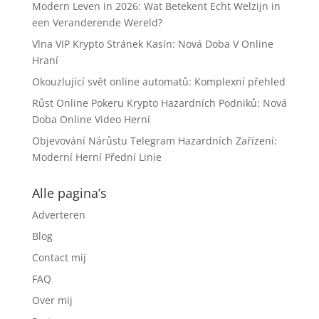
Modern Leven in 2026: Wat Betekent Echt Welzijn in
een Veranderende Wereld?
Vlna VIP Krypto Stránek Kasín: Nová Doba V Online
Hraní
Okouzlující svět online automatů: Komplexní přehled
Růst Online Pokeru Krypto Hazardních Podniků: Nová
Doba Online Video Herní
Objevování Nárůstu Telegram Hazardních Zařízení:
Moderní Herní Přední Linie
Alle pagina’s
Adverteren
Blog
Contact mij
FAQ
Over mij