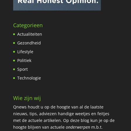
Categorieen
Actualiteiten
Gezondheid
Lifestyle
Politiek
Sport
Technologie
Wie zijn wij
Qnews houdt u op de hoogte van al de laatste
nieuws, tips, adviezen handige weetjes en feitjes
met de actuele artikelen.
Op deze blog kun je op de
hoogte blijven van actuele
onderwerpen
m.b.t.