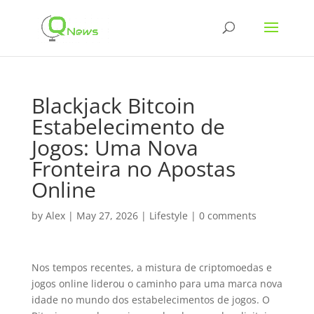
Blackjack Bitcoin
Estabelecimento de
Jogos: Uma Nova
Fronteira no Apostas
Online
by
Alex
|
May 27, 2026
|
Lifestyle
|
0 comments
Nos tempos recentes, a mistura de criptomoedas e
jogos online liderou o caminho para uma marca nova
idade no mundo dos estabelecimentos de jogos. O