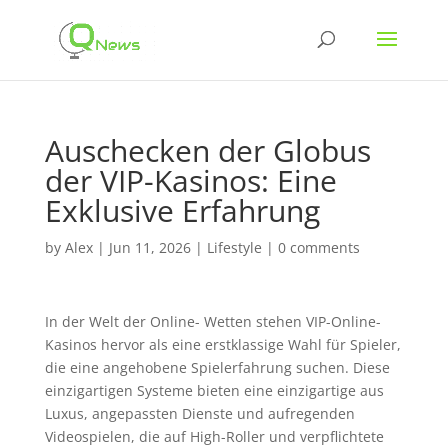
Auschecken der Globus
der VIP-Kasinos: Eine
Exklusive Erfahrung
by
Alex
|
Jun 11, 2026
|
Lifestyle
|
0 comments
In der Welt der Online- Wetten stehen VIP-Online-
Kasinos hervor als eine erstklassige Wahl für Spieler,
die eine angehobene Spielerfahrung suchen. Diese
einzigartigen Systeme bieten eine einzigartige aus
Luxus, angepassten Dienste und aufregenden
Videospielen, die auf High-Roller und verpflichtete