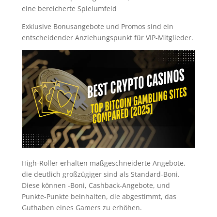
eine bereicherte Spielumfeld
Exklusive Bonusangebote und Promos sind ein
entscheidender Anziehungspunkt für VIP-Mitglieder.
High-Roller erhalten maßgeschneiderte Angebote,
die deutlich großzügiger sind als Standard-Boni.
Diese können -Boni, Cashback-Angebote, und
Punkte-Punkte beinhalten, die abgestimmt, das
Guthaben eines Gamers zu erhöhen.