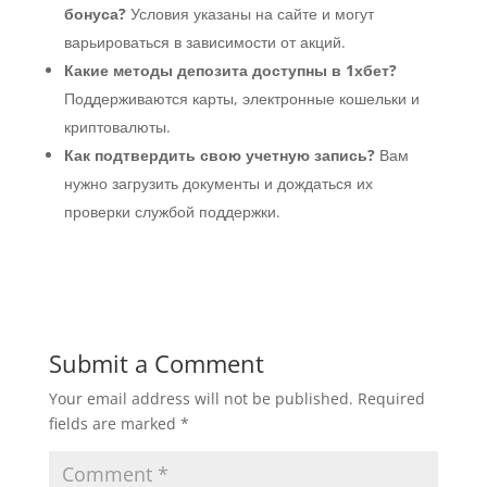
бонуса?
Условия указаны на сайте и могут
варьироваться в зависимости от акций.
Какие методы депозита доступны в 1хбет?
Поддерживаются карты, электронные кошельки и
криптовалюты.
Как подтвердить свою учетную запись?
Вам
нужно загрузить документы и дождаться их
проверки службой поддержки.
Submit a Comment
Your email address will not be published.
Required
fields are marked
*