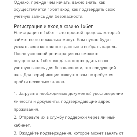
Однако, прежде чем начать, важно знать, как
осуществляется 1хбет вход: как подтвердить свою
учетную запись для безопасности.
Регистрация и вход в казино 1хбет
Регистрация в 1хбет – это простой процесс, который
займет всего несколько минут. Вам нужно будет
указать свои контактные данные и выбрать пароль.
После успешной регистрации вы сможете
осуществить 1хбет вход: как подтвердить свою
учетную запись для безопасности, это следующий
шаг. Для верификации аккаунта вам потребуется
пройти несколько этапов:
Загрузите необходимые документы: удостоверение
личности и документы, подтверждающие адрес
проживания.
Отправьте их в службу поддержки через личный
кабинет.
Ожидайте подтверждения, которое может занять от