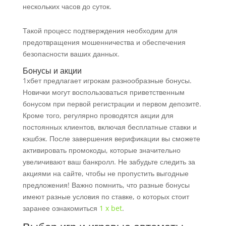
нескольких часов до суток.
Такой процесс подтверждения необходим для
предотвращения мошенничества и обеспечения
безопасности ваших данных.
Бонусы и акции
1хбет предлагает игрокам разнообразные бонусы.
Новички могут воспользоваться приветственным
бонусом при первой регистрации и первом депозитe.
Кроме того, регулярно проводятся акции для
постоянных клиентов, включая бесплатные ставки и
кэшбэк. После завершения верификации вы сможете
активировать промокоды, которые значительно
увеличивают ваш банкролл. Не забудьте следить за
акциями на сайте, чтобы не пропустить выгодные
предложения! Важно помнить, что разные бонусы
имеют разные условия по ставке, о которых стоит
заранее ознакомиться
1 x bet
.