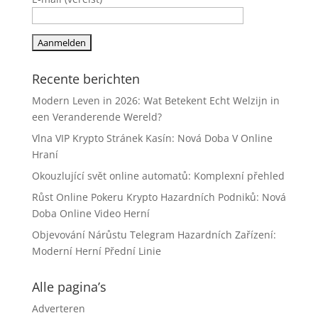
Recente berichten
Modern Leven in 2026: Wat Betekent Echt Welzijn in
een Veranderende Wereld?
Vlna VIP Krypto Stránek Kasín: Nová Doba V Online
Hraní
Okouzlující svět online automatů: Komplexní přehled
Růst Online Pokeru Krypto Hazardních Podniků: Nová
Doba Online Video Herní
Objevování Nárůstu Telegram Hazardních Zařízení:
Moderní Herní Přední Linie
Alle pagina’s
Adverteren