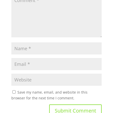
Save my name, email, and website in this
browser for the next time I comment.