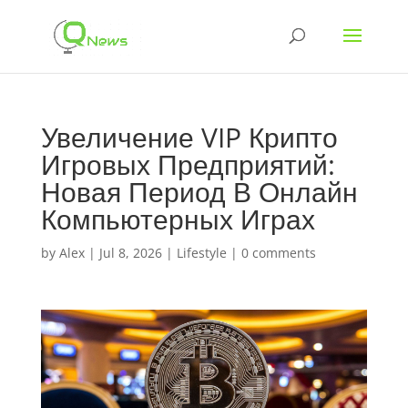
Увеличение VIP Крипто
Игровых Предприятий:
Новая Период В Онлайн
Компьютерных Играх
by
Alex
|
Jul 8, 2026
|
Lifestyle
|
0 comments