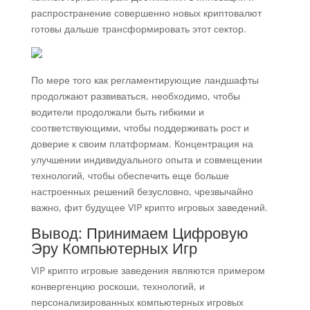
распространение совершенно новых криптовалют
готовы дальше трансформировать этот сектор.
По мере того как регламентирующие ландшафты
продолжают развиваться, необходимо, чтобы
водители продолжали быть гибкими и
соответствующими, чтобы поддерживать рост и
доверие к своим платформам. Концентрация на
улучшении индивидуального опыта и совмещении
технологий, чтобы обеспечить еще больше
настроенных решений безусловно, чрезвычайно
важно, фит будущее VIP крипто игровых заведений.
Вывод: Принимаем Цифровую
Эру Компьютерных Игр
VIP крипто игровые заведения являются примером
конвергенцию роскоши, технологий, и
персонализированных компьютерных игровых