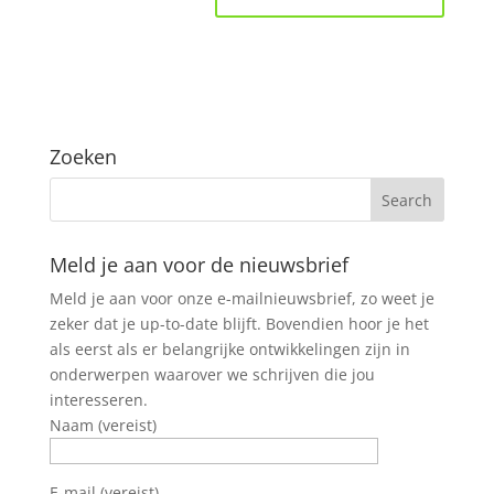
Zoeken
Meld je aan voor de nieuwsbrief
Meld je aan voor onze e-mailnieuwsbrief, zo weet je
zeker dat je up-to-date blijft. Bovendien hoor je het
als eerst als er belangrijke ontwikkelingen zijn in
onderwerpen waarover we schrijven die jou
interesseren.
Naam (vereist)
E-mail (vereist)