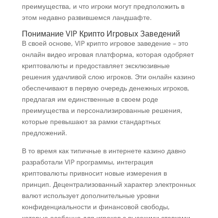
преимущества, и что игроки могут предположить в
этом недавно развившемся ландшафте.
Понимание VIP Крипто Игровых Заведений
В своей основе, VIP крипто игровое заведение – это
онлайн видео игровая платформа, которая одобряет
криптовалюты и предоставляет эксклюзивные
решения удачливой слою игроков. Эти онлайн казино
обеспечивают в первую очередь денежных игроков,
предлагая им единственные в своем роде
преимущества и персонализированные решения,
которые превышают за рамки стандартных
предложений.
В то время как типичные в интернете казино давно
разработали VIP программы, интеграция
криптовалюты привносит новые измерения в
принцип. Децентрализованный характер электронных
валют использует дополнительные уровни
конфиденциальности и финансовой свободы,
которые особенно для игроков с высокими ставками.