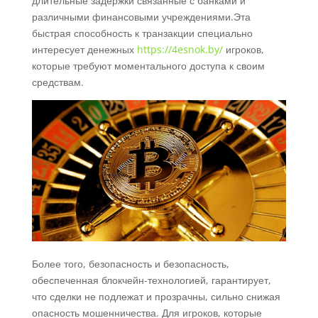
длительные задержки связанные с банками и
различными финансовыми учреждениями.Эта
быстрая способность к транзакции специально
интересует денежных
https://4esnok.by/
игроков,
которые требуют моментального доступа к своим
средствам.
Более того, безопасность и безопасность,
обеспеченная блокчейн-технологией, гарантирует,
что сделки не подлежат и прозрачны, сильно снижая
опасность мошенничества. Для игроков, которые