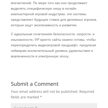
впечатлений. По мере того как они продолжают
выделять специфическую нишу в онлайн
компьютерной игровой индустрии, эти системы
представляют будущее ставок для денежных игроков,
которые ищут эксклюзивность и развитие.
С идеальным сочетанием безопасности, скорости, и
изысканности, VIP крипто сайты казино готовы, чтобы
переопределить видеоигровой ландшафт, предлагая
геймерам исключительный уровень удовольствия и
вовлеченности в электронную эпоху.
Submit a Comment
Your email address will not be published.
Required
fields are marked
*