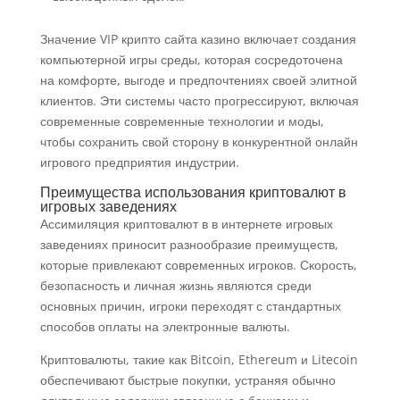
Значение VIP крипто сайта казино включает создания
компьютерной игры среды, которая сосредоточена
на комфорте, выгоде и предпочтениях своей элитной
клиентов. Эти системы часто прогрессируют, включая
современные современные технологии и моды,
чтобы сохранить свой сторону в конкурентной онлайн
игрового предприятия индустрии.
Преимущества использования криптовалют в
игровых заведениях
Ассимиляция криптовалют в в интернете игровых
заведениях приносит разнообразие преимуществ,
которые привлекают современных игроков. Скорость,
безопасность и личная жизнь являются среди
основных причин, игроки переходят с стандартных
способов оплаты на электронные валюты.
Криптовалюты, такие как Bitcoin, Ethereum и Litecoin
обеспечивают быстрые покупки, устраняя обычно