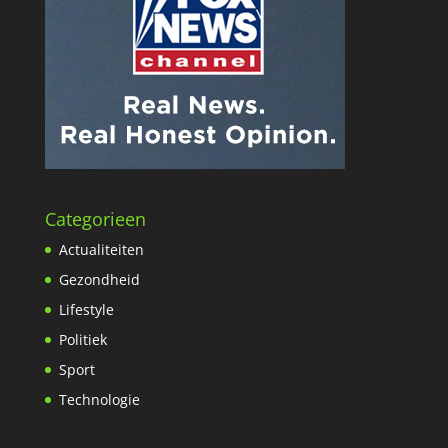
Categorieen
Actualiteiten
Gezondheid
Lifestyle
Politiek
Sport
Technologie