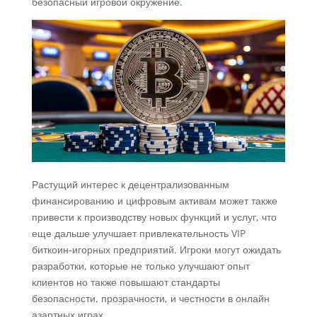
безопасный игровой окружение.
Растущий интерес к децентрализованным
финансированию и цифровым активам может также
привести к производству новых функций и услуг, что
еще дальше улучшает привлекательность VIP
биткоин-игорных предприятий. Игроки могут ожидать
разработки, которые не только улучшают опыт
клиентов но также повышают стандарты
безопасности, прозрачности, и честности в онлайн
азартных играх.