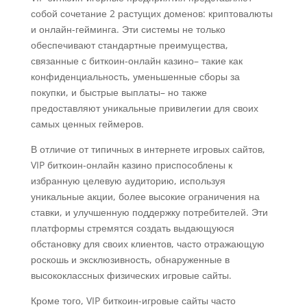
собой сочетание 2 растущих доменов: криптовалюты
и онлайн-гейминга. Эти системы не только
обеспечивают стандартные преимущества,
связанные с биткоин-онлайн казино– такие как
конфиденциальность, уменьшенные сборы за
покупки, и быстрые выплаты– но также
предоставляют уникальные привилегии для своих
самых ценных геймеров.
В отличие от типичных в интернете игровых сайтов,
VIP биткоин-онлайн казино приспособлены к
избранную целевую аудиторию, используя
уникальные акции, более высокие ограничения на
ставки, и улучшенную поддержку потребителей. Эти
платформы стремятся создать выдающуюся
обстановку для своих клиентов, часто отражающую
роскошь и эксклюзивность, обнаруженные в
высококлассных физических игровые сайты.
Кроме того, VIP биткоин-игровые сайты часто