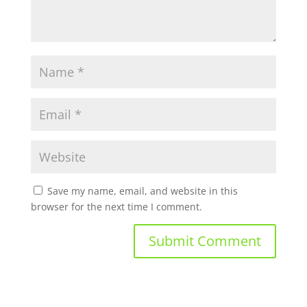
Save my name, email, and website in this
browser for the next time I comment.