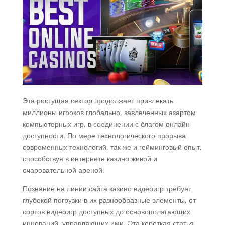
Эта ростущая сектор продолжает привлекать
миллионы игроков глобально, завлеченных азартом
компьютерных игр, в соединении с благом онлайн
доступности. По мере технологического прорыва
современных технологий, так же и гейминговый опыт,
способствуя в интернете казино живой и
очаровательной ареной.
Познание на линии сайта казино видеоигр требует
глубокой погрузки в их разнообразные элементы, от
сортов видеоигр доступных до основополагающих
инноваций, управляющих ими. Эта короткая статья