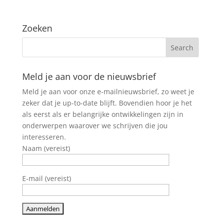
Zoeken
Meld je aan voor de nieuwsbrief
Meld je aan voor onze e-mailnieuwsbrief, zo weet je
zeker dat je up-to-date blijft. Bovendien hoor je het
als eerst als er belangrijke ontwikkelingen zijn in
onderwerpen waarover we schrijven die jou
interesseren.
Naam (vereist)
E-mail (vereist)