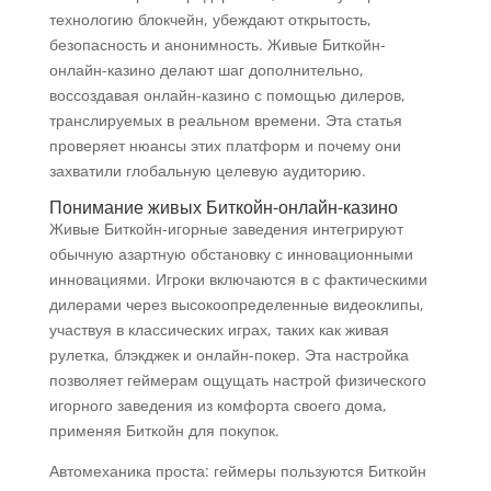
технологию блокчейн, убеждают открытость,
безопасность и анонимность. Живые Биткойн-
онлайн-казино делают шаг дополнительно,
воссоздавая онлайн-казино с помощью дилеров,
транслируемых в реальном времени. Эта статья
проверяет нюансы этих платформ и почему они
захватили глобальную целевую аудиторию.
Понимание живых Биткойн-онлайн-казино
Живые Биткойн-игорные заведения интегрируют
обычную азартную обстановку с инновационными
инновациями. Игроки включаются в с фактическими
дилерами через высокоопределенные видеоклипы,
участвуя в классических играх, таких как живая
рулетка, блэкджек и онлайн-покер. Эта настройка
позволяет геймерам ощущать настрой физического
игорного заведения из комфорта своего дома,
применяя Биткойн для покупок.
Автомеханика проста: геймеры пользуются Биткойн