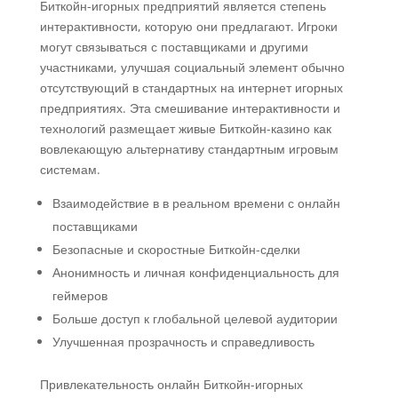
Биткойн-игорных предприятий является степень
интерактивности, которую они предлагают. Игроки
могут связываться с поставщиками и другими
участниками, улучшая социальный элемент обычно
отсутствующий в стандартных на интернет игорных
предприятиях. Эта смешивание интерактивности и
технологий размещает живые Биткойн-казино как
вовлекающую альтернативу стандартным игровым
системам.
Взаимодействие в в реальном времени с онлайн
поставщиками
Безопасные и скоростные Биткойн-сделки
Анонимность и личная конфиденциальность для
геймеров
Больше доступ к глобальной целевой аудитории
Улучшенная прозрачность и справедливость
Привлекательность онлайн Биткойн-игорных