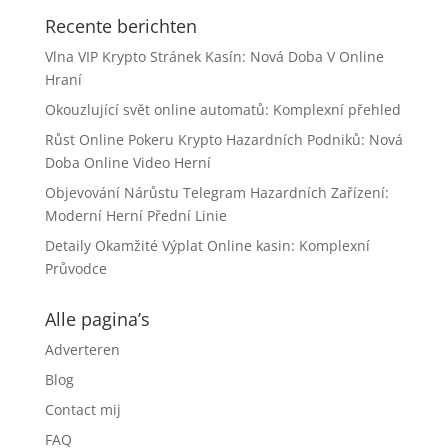
Recente berichten
Vlna VIP Krypto Stránek Kasín: Nová Doba V Online
Hraní
Okouzlující svět online automatů: Komplexní přehled
Růst Online Pokeru Krypto Hazardních Podniků: Nová
Doba Online Video Herní
Objevování Nárůstu Telegram Hazardních Zařízení:
Moderní Herní Přední Linie
Detaily Okamžité Výplat Online kasin: Komplexní
Průvodce
Alle pagina’s
Adverteren
Blog
Contact mij
FAQ