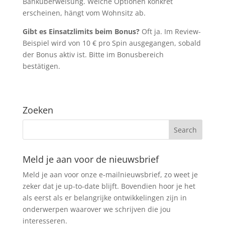
Banküberweisung. Welche Optionen konkret
erscheinen, hängt vom Wohnsitz ab.
Gibt es Einsatzlimits beim Bonus?
Oft ja. Im Review-
Beispiel wird von 10 € pro Spin ausgegangen, sobald
der Bonus aktiv ist. Bitte im Bonusbereich
bestätigen.
Zoeken
Meld je aan voor de nieuwsbrief
Meld je aan voor onze e-mailnieuwsbrief, zo weet je
zeker dat je up-to-date blijft. Bovendien hoor je het
als eerst als er belangrijke ontwikkelingen zijn in
onderwerpen waarover we schrijven die jou
interesseren.