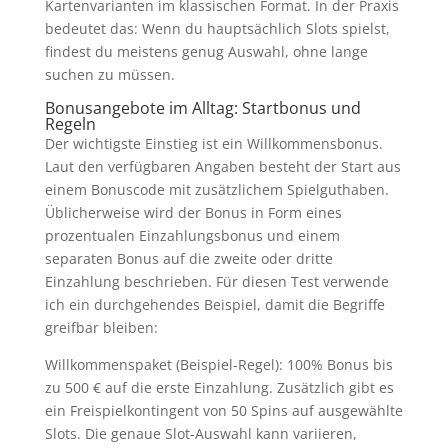
Kartenvarianten im klassischen Format. In der Praxis
bedeutet das: Wenn du hauptsächlich Slots spielst,
findest du meistens genug Auswahl, ohne lange
suchen zu müssen.
Bonusangebote im Alltag: Startbonus und
Regeln
Der wichtigste Einstieg ist ein Willkommensbonus.
Laut den verfügbaren Angaben besteht der Start aus
einem Bonuscode mit zusätzlichem Spielguthaben.
Üblicherweise wird der Bonus in Form eines
prozentualen Einzahlungsbonus und einem
separaten Bonus auf die zweite oder dritte
Einzahlung beschrieben. Für diesen Test verwende
ich ein durchgehendes Beispiel, damit die Begriffe
greifbar bleiben:
Willkommenspaket (Beispiel-Regel): 100% Bonus bis
zu 500 € auf die erste Einzahlung. Zusätzlich gibt es
ein Freispielkontingent von 50 Spins auf ausgewählte
Slots. Die genaue Slot-Auswahl kann variieren,