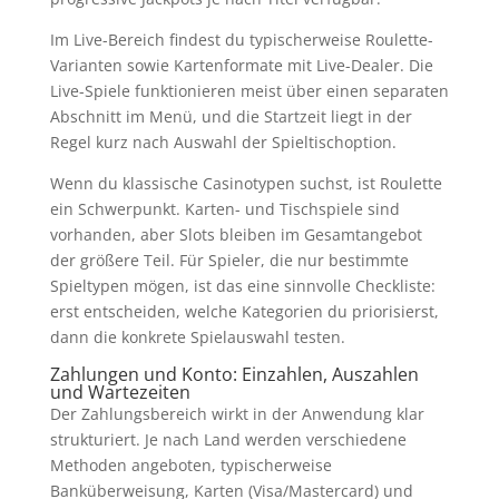
Im Live-Bereich findest du typischerweise Roulette-
Varianten sowie Kartenformate mit Live-Dealer. Die
Live-Spiele funktionieren meist über einen separaten
Abschnitt im Menü, und die Startzeit liegt in der
Regel kurz nach Auswahl der Spieltischoption.
Wenn du klassische Casinotypen suchst, ist Roulette
ein Schwerpunkt. Karten- und Tischspiele sind
vorhanden, aber Slots bleiben im Gesamtangebot
der größere Teil. Für Spieler, die nur bestimmte
Spieltypen mögen, ist das eine sinnvolle Checkliste:
erst entscheiden, welche Kategorien du priorisierst,
dann die konkrete Spielauswahl testen.
Zahlungen und Konto: Einzahlen, Auszahlen
und Wartezeiten
Der Zahlungsbereich wirkt in der Anwendung klar
strukturiert. Je nach Land werden verschiedene
Methoden angeboten, typischerweise
Banküberweisung, Karten (Visa/Mastercard) und