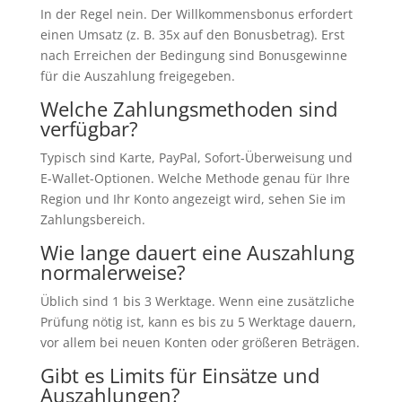
In der Regel nein. Der Willkommensbonus erfordert
einen Umsatz (z. B. 35x auf den Bonusbetrag). Erst
nach Erreichen der Bedingung sind Bonusgewinne
für die Auszahlung freigegeben.
Welche Zahlungsmethoden sind
verfügbar?
Typisch sind Karte, PayPal, Sofort-Überweisung und
E-Wallet-Optionen. Welche Methode genau für Ihre
Region und Ihr Konto angezeigt wird, sehen Sie im
Zahlungsbereich.
Wie lange dauert eine Auszahlung
normalerweise?
Üblich sind 1 bis 3 Werktage. Wenn eine zusätzliche
Prüfung nötig ist, kann es bis zu 5 Werktage dauern,
vor allem bei neuen Konten oder größeren Beträgen.
Gibt es Limits für Einsätze und
Auszahlungen?