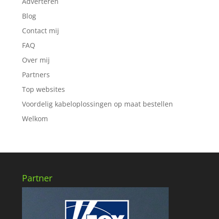
Adverteren
Blog
Contact mij
FAQ
Over mij
Partners
Top websites
Voordelig kabeloplossingen op maat bestellen
Welkom
Partner