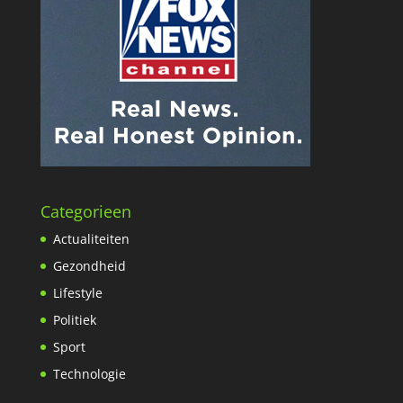
Categorieen
Actualiteiten
Gezondheid
Lifestyle
Politiek
Sport
Technologie