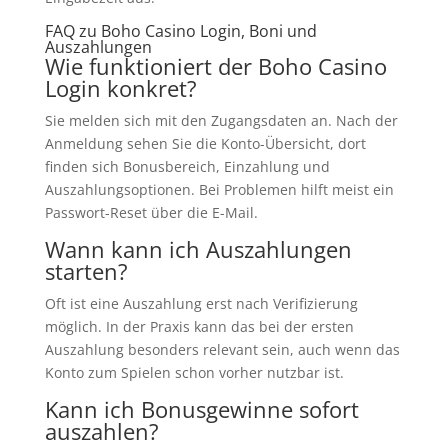
FAQ zu Boho Casino Login, Boni und
Auszahlungen
Wie funktioniert der Boho Casino
Login konkret?
Sie melden sich mit den Zugangsdaten an. Nach der
Anmeldung sehen Sie die Konto-Übersicht, dort
finden sich Bonusbereich, Einzahlung und
Auszahlungsoptionen. Bei Problemen hilft meist ein
Passwort-Reset über die E-Mail.
Wann kann ich Auszahlungen
starten?
Oft ist eine Auszahlung erst nach Verifizierung
möglich. In der Praxis kann das bei der ersten
Auszahlung besonders relevant sein, auch wenn das
Konto zum Spielen schon vorher nutzbar ist.
Kann ich Bonusgewinne sofort
auszahlen?