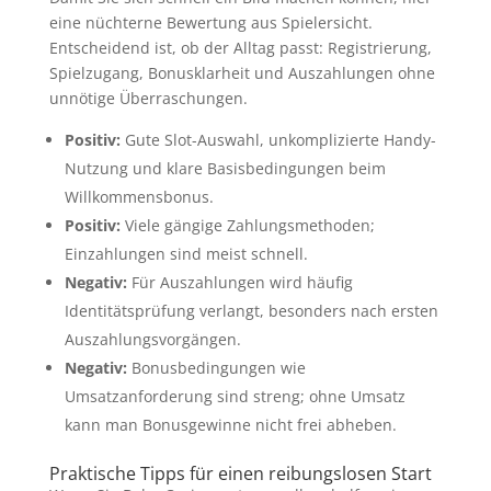
eine nüchterne Bewertung aus Spielersicht.
Entscheidend ist, ob der Alltag passt: Registrierung,
Spielzugang, Bonusklarheit und Auszahlungen ohne
unnötige Überraschungen.
Positiv:
Gute Slot-Auswahl, unkomplizierte Handy-
Nutzung und klare Basisbedingungen beim
Willkommensbonus.
Positiv:
Viele gängige Zahlungsmethoden;
Einzahlungen sind meist schnell.
Negativ:
Für Auszahlungen wird häufig
Identitätsprüfung verlangt, besonders nach ersten
Auszahlungsvorgängen.
Negativ:
Bonusbedingungen wie
Umsatzanforderung sind streng; ohne Umsatz
kann man Bonusgewinne nicht frei abheben.
Praktische Tipps für einen reibungslosen Start