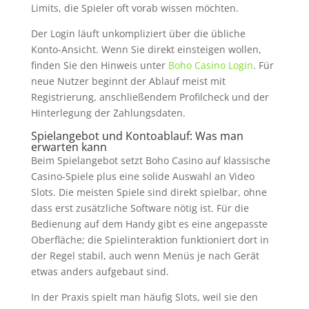
Limits, die Spieler oft vorab wissen möchten.
Der Login läuft unkompliziert über die übliche
Konto-Ansicht. Wenn Sie direkt einsteigen wollen,
finden Sie den Hinweis unter
Boho Casino Login
. Für
neue Nutzer beginnt der Ablauf meist mit
Registrierung, anschließendem Profilcheck und der
Hinterlegung der Zahlungsdaten.
Spielangebot und Kontoablauf: Was man
erwarten kann
Beim Spielangebot setzt Boho Casino auf klassische
Casino-Spiele plus eine solide Auswahl an Video
Slots. Die meisten Spiele sind direkt spielbar, ohne
dass erst zusätzliche Software nötig ist. Für die
Bedienung auf dem Handy gibt es eine angepasste
Oberfläche; die Spielinteraktion funktioniert dort in
der Regel stabil, auch wenn Menüs je nach Gerät
etwas anders aufgebaut sind.
In der Praxis spielt man häufig Slots, weil sie den