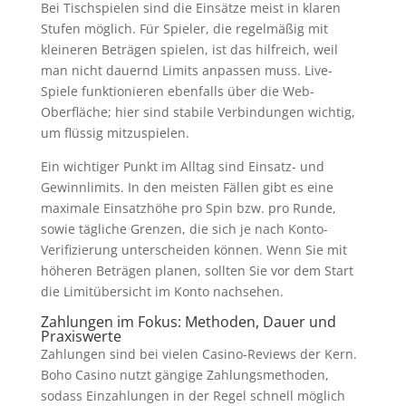
Bei Tischspielen sind die Einsätze meist in klaren
Stufen möglich. Für Spieler, die regelmäßig mit
kleineren Beträgen spielen, ist das hilfreich, weil
man nicht dauernd Limits anpassen muss. Live-
Spiele funktionieren ebenfalls über die Web-
Oberfläche; hier sind stabile Verbindungen wichtig,
um flüssig mitzuspielen.
Ein wichtiger Punkt im Alltag sind Einsatz- und
Gewinnlimits. In den meisten Fällen gibt es eine
maximale Einsatzhöhe pro Spin bzw. pro Runde,
sowie tägliche Grenzen, die sich je nach Konto-
Verifizierung unterscheiden können. Wenn Sie mit
höheren Beträgen planen, sollten Sie vor dem Start
die Limitübersicht im Konto nachsehen.
Zahlungen im Fokus: Methoden, Dauer und
Praxiswerte
Zahlungen sind bei vielen Casino-Reviews der Kern.
Boho Casino nutzt gängige Zahlungsmethoden,
sodass Einzahlungen in der Regel schnell möglich