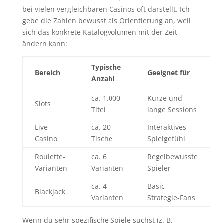
bei vielen vergleichbaren Casinos oft darstellt. Ich
gebe die Zahlen bewusst als Orientierung an, weil
sich das konkrete Katalogvolumen mit der Zeit
ändern kann:
Typische
Bereich
Geeignet für
Anzahl
ca. 1.000
Kurze und
Slots
Titel
lange Sessions
Live-
ca. 20
Interaktives
Casino
Tische
Spielgefühl
Roulette-
ca. 6
Regelbewusste
Varianten
Varianten
Spieler
ca. 4
Basic-
Blackjack
Varianten
Strategie-Fans
Wenn du sehr spezifische Spiele suchst (z. B.