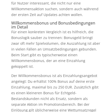
für Nutzer interessant, die nicht nur eine
Willkommensaktion suchen, sondern auch während
der ersten Zeit auf Updates achten wollen.
Willkommensbonus und Bonusbedingungen
im Detail
Für einen konkreten Vergleich ist es hilfreich, die
Bonuslogik sauber zu trennen: Bonusgeld bringt
zwar oft mehr Spielvolumen, die Auszahlung ist aber
in vielen Fällen an Umsatzbedingungen gebunden.
Beim Start gibt es typischerweise einen
Willkommensbonus, der an eine Einzahlung
gekoppelt ist.
Der Willkommensbonus ist als Einzahlungsangebot
angelegt: Du erhältst 100% Bonus auf deine erste
Einzahlung, maximal bis zu 250 EUR. Zusätzlich gibt
es einen kleineren Bonus für Echtgeld-
Bestandskunden nicht als Ersatz, sondern als
separate Aktion im Promotionsbereich. Bei der
Einlösung gilt üblicherweise eine Wettumsatzregel