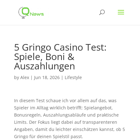
5 Gringo Casino Test:
Spiele, Boni &
Auszahlungen
by
Alex
|
Jun 18, 2026
|
Lifestyle
In diesem Test schaue ich vor allem auf das, was
Spieler im Alltag wirklich betrifft: Spielangebot,
Bonusregeln, Auszahlungsabläufe und praktische
Limits. Der Fokus liegt dabei auf transparenteren
Angaben, damit du leichter einschätzen kannst, ob 5
Gringo für deinen Spielstil passt.