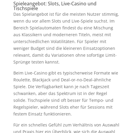
Spieleangebot: Slots, Live-Casino und
Tischspiele
Das Spielangebot ist für die meisten Nutzer stimmig,
wenn du vor allem Slots und Live-Spiele suchst. Im
Bereich Spielautomaten findest du eine Mischung
aus Klassikern und moderneren Titeln, meist mit
unterschiedlichen Volatilitäten. Für Spieler mit
weniger Budget sind die kleineren Einsatzoptionen
relevant, damit du Variationen ohne sofortige Limit-
Sprünge testen kannst.
Beim Live-Casino gibt es typischerweise Formate wie
Roulette, Blackjack und Deal-or-no-Deal-ähnliche
Spiele. Die Verfügbarkeit kann je nach Tageszeit
schwanken, aber das Spektrum ist in der Regel
solide. Tischspiele sind oft besser für Tempo- und
Regelspieler, während Slots eher für Sessions mit
festem Einsatz funktionieren.
Für ein schnelles Gefühl zum Verhältnis von Auswahl
und Praxis hier ein Überblick, wie sich die Auswahl