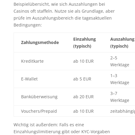
Beispielübersicht, wie sich Auszahlungen bei
Casinos oft staffeln. Nutze sie als Grundlage, aber
prüfe im Auszahlungsbereich die tagesaktuellen
Bedingungen:
Einzahlung
Auszahlung
Zahlungsmethode
(typisch)
(typisch)
2–5
Kreditkarte
ab 10 EUR
Werktage
1–3
E-Wallet
ab 5 EUR
Werktage
3–7
Banküberweisung
ab 20 EUR
Werktage
Vouchers/Prepaid
ab 10 EUR
zeitabhängi
Wichtig ist außerdem: Falls es eine
Einzahlungslimitierung gibt oder KYC-Vorgaben