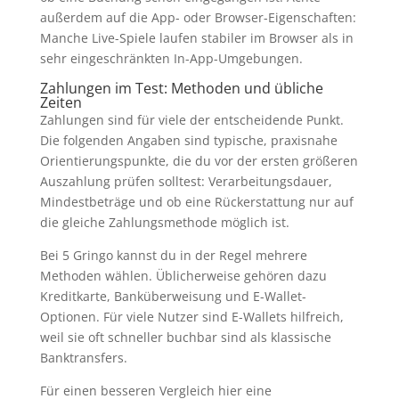
außerdem auf die App- oder Browser-Eigenschaften:
Manche Live-Spiele laufen stabiler im Browser als in
sehr eingeschränkten In-App-Umgebungen.
Zahlungen im Test: Methoden und übliche
Zeiten
Zahlungen sind für viele der entscheidende Punkt.
Die folgenden Angaben sind typische, praxisnahe
Orientierungspunkte, die du vor der ersten größeren
Auszahlung prüfen solltest: Verarbeitungsdauer,
Mindestbeträge und ob eine Rückerstattung nur auf
die gleiche Zahlungsmethode möglich ist.
Bei 5 Gringo kannst du in der Regel mehrere
Methoden wählen. Üblicherweise gehören dazu
Kreditkarte, Banküberweisung und E-Wallet-
Optionen. Für viele Nutzer sind E-Wallets hilfreich,
weil sie oft schneller buchbar sind als klassische
Banktransfers.
Für einen besseren Vergleich hier eine