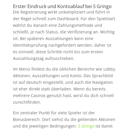
Erster Eindruck und Kontoablauf bei 5 Gringo
Die Registrierung wirkt unkompliziert und führt in
der Regel schnell zum Dashboard. Für den Spielstart
wählst du danach eine Zahlungsmethode und
schließt, je nach Status, die Verifizierung an. Wichtig
ist: Bei späteren Auszahlungen kann eine
Identitätsprüfung nachgefordert werden, daher ist
es sinnvoll, diese Schritte nicht bis zum ersten
Auszahlungstag aufzuschieben.
Im Menü findest du die üblichen Bereiche wie Lobby,
Aktionen, Auszahlungen und Konto. Das Sprachbild
ist auf deutsch eingestellt, und auch die Navigation
ist eher direkt statt überladen. Wenn du bereits
mehrere Casinos genutzt hast, wirst du dich schnell
zurechtfinden.
Ein zentraler Punkt für viele Spieler ist der
Bonusbereich. Dort siehst du die geltenden Aktionen
und die jeweiligen Bedingungen.
5 Gringo
ist damit