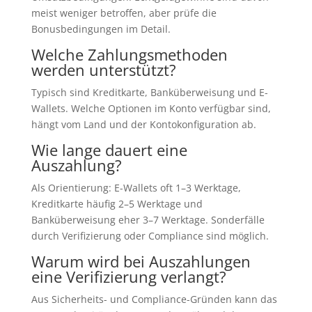
meist weniger betroffen, aber prüfe die
Bonusbedingungen im Detail.
Welche Zahlungsmethoden
werden unterstützt?
Typisch sind Kreditkarte, Banküberweisung und E-
Wallets. Welche Optionen im Konto verfügbar sind,
hängt vom Land und der Kontokonfiguration ab.
Wie lange dauert eine
Auszahlung?
Als Orientierung: E-Wallets oft 1–3 Werktage,
Kreditkarte häufig 2–5 Werktage und
Banküberweisung eher 3–7 Werktage. Sonderfälle
durch Verifizierung oder Compliance sind möglich.
Warum wird bei Auszahlungen
eine Verifizierung verlangt?
Aus Sicherheits- und Compliance-Gründen kann das